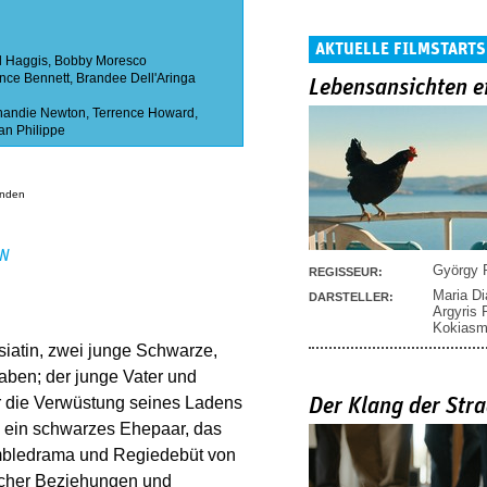
AKTUELLE FILMSTARTS
l Haggis
,
Bobby Moresco
nce Bennett
,
Brandee Dell'Aringa
Lebensansichten e
handie Newton
,
Terrence Howard
,
an Philippe
anden
EN
György P
REGISSEUR:
Maria D
DARSTELLER:
Argyris
Kokias
Asiatin, zwei junge Schwarze,
aben; der junge Vater und
ür die Verwüstung seines Ladens
Der Klang der Stra
 ein schwarzes Ehepaar, das
embledrama und Regiedebüt von
icher Beziehungen und