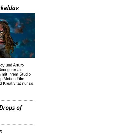
nkelda«
oy und Arturo
eringerer als
n mit ihrem Studio
p-Motion-Film
d Kreativität nur so
Drops of
«