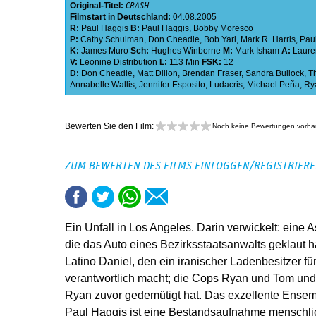
Original-Titel:
CRASH
Filmstart in Deutschland:
04.08.2005
R:
Paul Haggis
B:
Paul Haggis
,
Bobby Moresco
P:
Cathy Schulman
,
Don Cheadle
,
Bob Yari
,
Mark R. Harris
,
Pau
K:
James Muro
Sch:
Hughes Winborne
M:
Mark Isham
A:
Laure
V:
Leonine Distribution
L:
113 Min
FSK:
12
D:
Don Cheadle
,
Matt Dillon
,
Brendan Fraser
,
Sandra Bullock
,
T
Annabelle Wallis
,
Jennifer Esposito
,
Ludacris
,
Michael Peña
,
Ry
Bewerten Sie den Film:
Noch keine Bewertungen vorh
ZUM BEWERTEN DES FILMS EINLOGGEN/REGISTRIER
Ein Unfall in Los Angeles. Darin verwickelt: eine 
die das Auto eines Bezirksstaatsanwalts geklaut h
Latino Daniel, den ein iranischer Ladenbesitzer f
verantwortlich macht; die Cops Ryan und Tom und
Ryan zuvor gedemütigt hat. Das exzellente Ens
Paul Haggis ist eine Bestandsaufnahme menschl