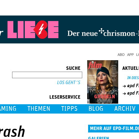
Jump to Navigation
ABO
APP
L
SUCHE
AKTUEL
SUCHE
IN DIE
epd F
epd F
LESERSERVICE
AMING
THEMEN
TIPPS
BLOG
ARCHIV
Crash
MEHR AUF EPD-FILM.D
GALERIEN