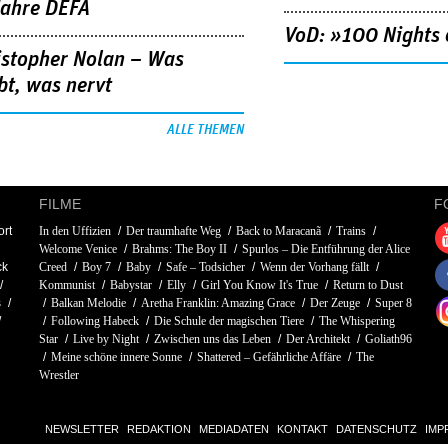
Jahre DEFA
VoD: »100 Nights 
istopher Nolan – Was
bt, was nervt
ALLE THEMEN
FILME
F
rt
In den Uffizien
Der traumhafte Weg
Back to Maracanã
Trains
Welcome Venice
Brahms: The Boy II
Spurlos – Die Entführung der Alice
ck
Creed
Boy 7
Baby
Safe – Todsicher
Wenn der Vorhang fällt
Kommunist
Babystar
Elly
Girl You Know It's True
Return to Dust
s
Balkan Melodie
Aretha Franklin: Amazing Grace
Der Zeuge
Super 8
Following Habeck
Die Schule der magischen Tiere
The Whispering
Star
Live by Night
Zwischen uns das Leben
Der Architekt
Goliath96
Meine schöne innere Sonne
Shattered – Gefährliche Affäre
The
Wrestler
NEWSLETTER
REDAKTION
MEDIADATEN
KONTAKT
DATENSCHUTZ
IMP