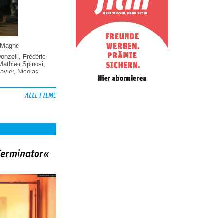
 Magne
Donzelli
,
Frédéric
Mathieu Spinosi
,
vier
,
Nicolas
ALLE FILME
Terminator«