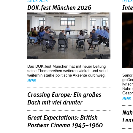
24.06.2026
03.08
DOK.fest München 2026
Int
Das DOK.fest München hat mit neuer Leitung
seine Themenreihen weiterentwickelt und setzt
weiterhin starke politische Akzente durchweg.
Sandr
großen
MEHR
lyrisc
Bahn 
Gespr
Crossing Europe: Ein großes
MEHR
Dach mit viel drunter
Nah
Great Expectations: British
Len
Postwar Cinema 1945–1960