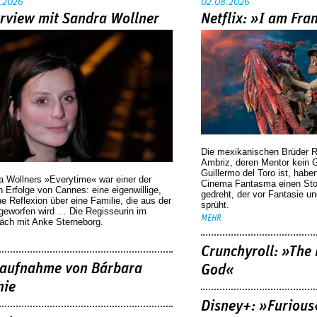
.2026
02.08.2026
erview mit Sandra Wollner
Netflix: »I am Fra
Die mexikanischen Brüder R
Ambriz, deren Mentor kein G
Guillermo del Toro ist, habe
a Wollners »Everytime« war einer der
Cinema Fantasma einen Sto
 Erfolge von Cannes: eine eigenwillige,
gedreht, der vor Fantasie un
he Reflexion über eine ­Familie, die aus der
sprüht.
geworfen wird … Die Regisseurin im
MEHR
äch mit Anke Sterneborg.
Crunchyroll: »The 
aufnahme von Bárbara
God«
nie
Disney+: »Furious