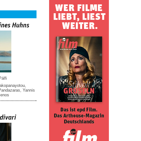
ines Huhns
álfi
iakopanayotou
,
 Pandazaras
,
Yannis
menos
divari