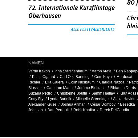
80 
72. Internationale Kurzfilmtage
Oberhausen
Chr
blei
ALLE FESTIVALBERICHTE
NAMEN
Varda Kakon
Irina Starshenbaum
Aaron Arefe
Ben Rappapo
Philip Ogaard
Carl Otto Bartning
Cem Kaya
Mordecai
Richler
Elia Galera
Colin Nusbaum
Claudia Nazoa
Patri
Blossier
Cameron Mann
Jérôme Bleitrach
Rhianna Dorris
Suzana Pedro
Christophe Bouffil
Samm Haillay
Knut Adas
Cody Fry
Lynda Bartnik
Michelle Greenidge
Alexa Havins
Alexander Kruse
Joshua Altman
César Domboy
Besedka
Johnson
Dan Perrault
Rohit Khattar
Derek DelGaudio