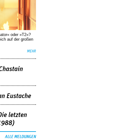
nator« oder »T2«?
eich auf der großen
MEHR
 Chastain
an Eustache
ie letzten
1988)
ALLE MELDUNGEN