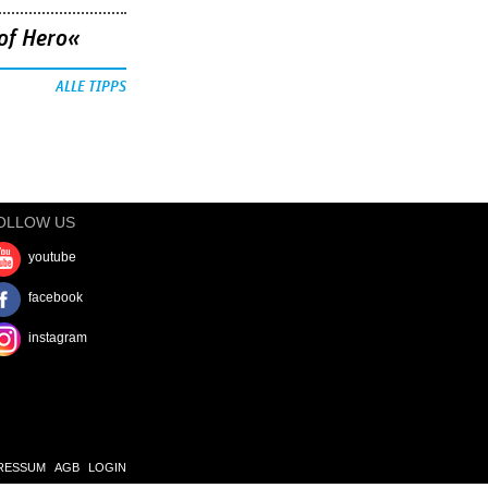
of Hero«
ALLE TIPPS
OLLOW US
youtube
facebook
instagram
RESSUM
AGB
LOGIN