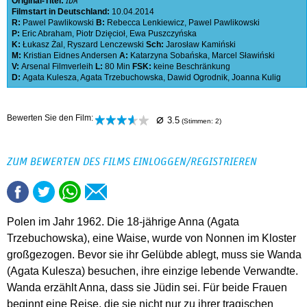
Original-Titel:
IDA
Filmstart in Deutschland:
10.04.2014
R:
Pawel Pawlikowski
B:
Rebecca Lenkiewicz
,
Pawel Pawlikowski
P:
Eric Abraham
,
Piotr Dzięcioł
,
Ewa Puszczyńska
K:
Łukasz Żal
,
Ryszard Lenczewski
Sch:
Jarosław Kamiński
M:
Kristian Eidnes Andersen
A:
Katarzyna Sobańska
,
Marcel Sławiński
V:
Arsenal Filmverleih
L:
80 Min
FSK:
keine Beschränkung
D:
Agata Kulesza
,
Agata Trzebuchowska
,
Dawid Ogrodnik
,
Joanna Kulig
⌀
Bewerten Sie den Film:
3.5
(Stimmen:
2
)
ZUM BEWERTEN DES FILMS EINLOGGEN/REGISTRIEREN
Polen im Jahr 1962. Die 18-jährige Anna (Agata
Trzebuchowska), eine Waise, wurde von Nonnen im Kloster
großgezogen. Bevor sie ihr Gelübde ablegt, muss sie Wanda
(Agata Kulesza) besuchen, ihre einzige lebende Verwandte.
Wanda erzählt Anna, dass sie Jüdin sei. Für beide Frauen
beginnt eine Reise, die sie nicht nur zu ihrer tragischen