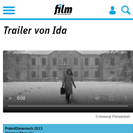
Jump to Navigation
Trailer von Ida
© Arsenal Filmverleih
Polen
Dänemark
2013