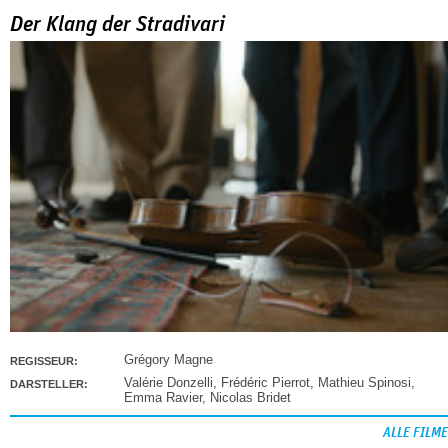
Der Klang der Stradivari
Grégory Magne
REGISSEUR:
Valérie Donzelli
,
Frédéric Pierrot
,
Mathieu Spinosi
,
DARSTELLER:
Emma Ravier
,
Nicolas Bridet
ALLE FILME