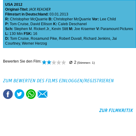
USA
2012
Original-Titel:
JACK REACHER
Filmstart in Deutschland:
03.01.2013
R:
Christopher McQuarrie
B:
Christopher McQuarrie
Vor:
Lee Child
P:
Tom Cruise
,
David Ellison
K:
Caleb Deschanel
Sch:
Stephen M. Rickert Jr.
,
Kevin Stitt
M:
Joe Kraemer
V:
Paramount Pictures
L:
130 Min
FSK:
16
D:
Tom Cruise
,
Rosamund Pike
,
Robert Duvall
,
Richard Jenkins
,
Jai
Courtney
,
Werner Herzog
⌀
Bewerten Sie den Film:
2
(Stimmen:
1
)
ZUM BEWERTEN DES FILMS EINLOGGEN/REGISTRIEREN
ZUR FILMKRITIK