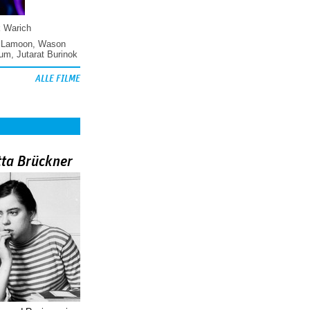
k Warich
 Lamoon
,
Wason
hum
,
Jutarat Burinok
ALLE FILME
tta Brückner