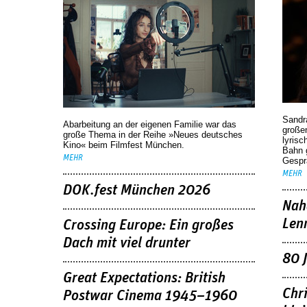
Sandr
Abarbeitung an der eigenen Familie war das
großen
große Thema in der Reihe »Neues deutsches
lyrisc
Kino« beim Filmfest München.
Bahn 
MEHR
Gespr
MEHR
DOK.fest München 2026
Nah
Len
Crossing Europe: Ein großes
Dach mit viel drunter
80 
Great Expectations: British
Chr
Postwar Cinema 1945–1960