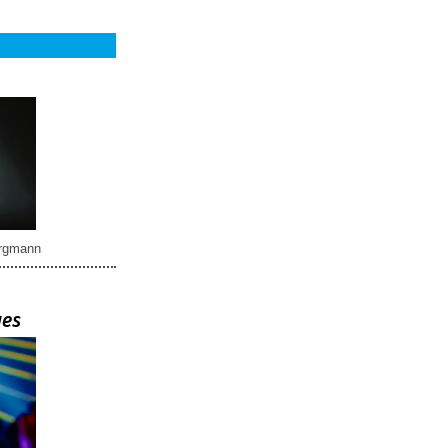
rgmann
ues