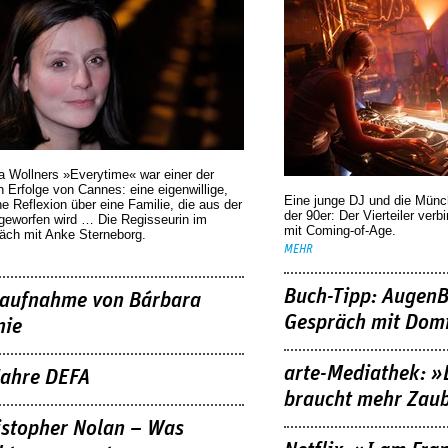
a Wollners »Everytime« war einer der
 Erfolge von Cannes: eine eigenwillige,
Eine junge DJ und die Mün
he Reflexion über eine ­Familie, die aus der
der 90er: Der Vierteiler verb
geworfen wird … Die Regisseurin im
mit Coming-of-Age.
äch mit Anke Sterneborg.
MEHR
Buch-Tipp: AugenB
aufnahme von Bárbara
Gespräch mit Domi
nie
arte-Mediathek: »
Jahre DEFA
braucht mehr Zau
istopher Nolan – Was