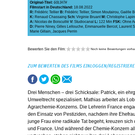
Original-Titel:
GOLIATH
Filmstart in Deutschland:
18.08.2022
R:
Frédéric Tellier
B:
Frédéric Tellier
,
Simon Moutairou
,
Gaëlle B
K:
Renaud Chassaing
Sch:
Virginie Bruant
M:
Christophe Lapin
A:
Nicolas de Boiscuillé
V:
Studiocanal
L:
122 Min
FSK:
Ohne A
D:
Pierre Niney
,
Gilles Lellouche
,
Emmanuelle Bercot
,
Laurent S
Marie Gillain
,
Jacques Perrin
Bewerten Sie den Film:
Noch keine Bewertungen vorh
ZUM BEWERTEN DES FILMS EINLOGGEN/REGISTRIER
Drei Menschen – drei Schicksale: Patrick, ein ehrg
Umweltrecht spezialisiert. Mathias arbeitet als Lob
Agrarchemie-Konzerns. Die Lehrerin France engagie
den Einsatz von Pestiziden, nachdem ihre Ehefrau 
junge Frau eine radikale Tat begeht, kreuzen sich
und France. Und während der Chemie-Konzern alle