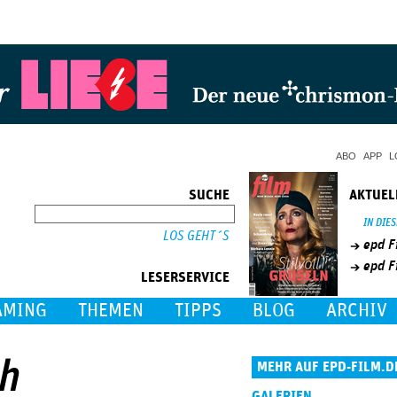
Jump to Navigation
ABO
APP
L
SUCHE
AKTUEL
SUCHE
IN DIE
epd F
epd F
LESERSERVICE
AMING
THEMEN
TIPPS
BLOG
ARCHIV
th
MEHR AUF EPD-FILM.D
GALERIEN