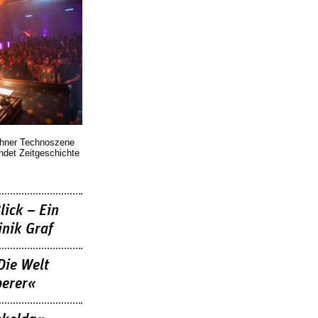
chner Technoszene
indet Zeitgeschichte
lick – Ein
nik Graf
Die Welt
berer«