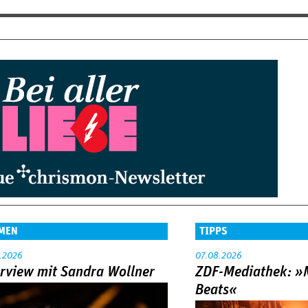
MEN
TIPPS
.2026
07.08.2026
erview mit Sandra Wollner
ZDF-Mediathek: 
Beats«