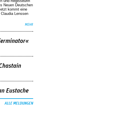
in und Regisseurin
des Neuen Deutschen
Jetzt kommt eine
. Claudia Lenssen
MEHR
Terminator«
 Chastain
an Eustache
ALLE MELDUNGEN