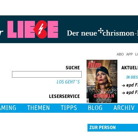
Jump to Navigation
ABO
APP
L
SUCHE
AKTUEL
SUCHE
IN DIE
epd F
epd F
LESERSERVICE
AMING
THEMEN
TIPPS
BLOG
ARCHIV
ZUR PERSON