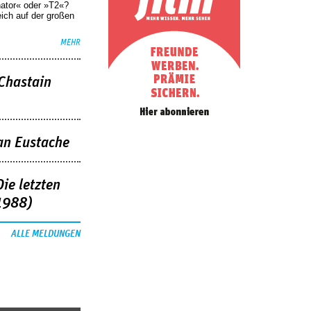
nator« oder »T2«?
eich auf der großen
MEHR
 Chastain
an Eustache
ie letzten
1988)
ALLE MELDUNGEN