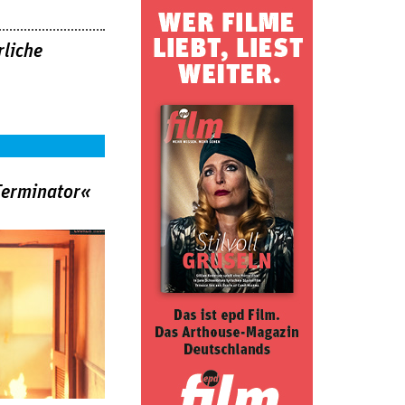
rliche
Terminator«