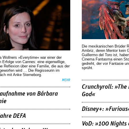
Die mexikanischen Brüder R
Ambriz, deren Mentor kein G
Guillermo del Toro ist, habe
a Wollners »Everytime« war einer der
Cinema Fantasma einen Sto
 Erfolge von Cannes: eine eigenwillige,
gedreht, der vor Fantasie un
he Reflexion über eine ­Familie, die aus der
sprüht.
geworfen wird … Die Regisseurin im
äch mit Anke Sterneborg.
MEHR
Crunchyroll: »The 
aufnahme von Bárbara
God«
nie
Disney+: »Furious
Jahre DEFA
VoD: »100 Nights 