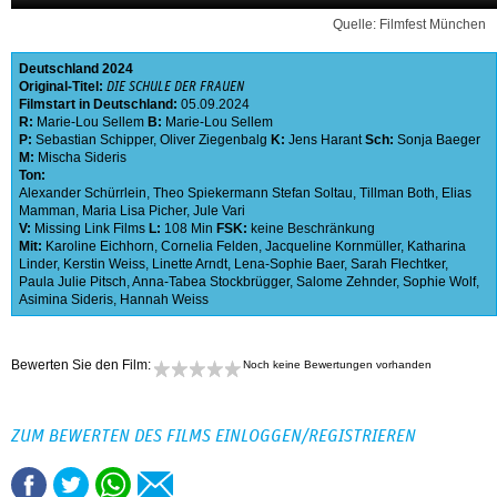
Quelle: Filmfest München
Deutschland
2024
Original-Titel:
DIE SCHULE DER FRAUEN
Filmstart in Deutschland:
05.09.2024
R:
Marie-Lou Sellem
B:
Marie-Lou Sellem
P:
Sebastian Schipper
,
Oliver Ziegenbalg
K:
Jens Harant
Sch:
Sonja Baeger
M:
Mischa Sideris
Ton:
Alexander Schürrlein
,
Theo Spiekermann Stefan Soltau
,
Tillman Both
,
Elias
Mamman
,
Maria Lisa Picher
,
Jule Vari
V:
Missing Link Films
L:
108 Min
FSK:
keine Beschränkung
Mit:
Karoline Eichhorn
,
Cornelia Felden
,
Jacqueline Kornmüller
,
Katharina
Linder
,
Kerstin Weiss
,
Linette Arndt
,
Lena-Sophie Baer
,
Sarah Flechtker
,
Paula Julie Pitsch
,
Anna-Tabea Stockbrügger
,
Salome Zehnder
,
Sophie Wolf
,
Asimina Sideris
,
Hannah Weiss
Bewerten Sie den Film:
Noch keine Bewertungen vorhanden
ZUM BEWERTEN DES FILMS EINLOGGEN/REGISTRIEREN