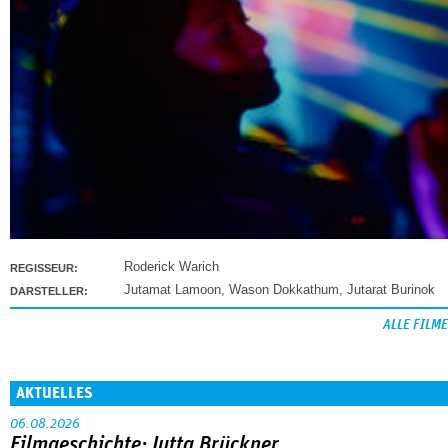
Roderick Warich
REGISSEUR:
Jutamat Lamoon
,
Wason Dokkathum
,
Jutarat Burinok
DARSTELLER:
ALLE FILME
AKTUELLES
06.08.2026
Filmgeschichte: Jutta Brückner