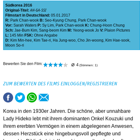
Südkorea
2016
Original-Titel:
AH-GA-SSI
Filmstart in Deutschland:
05.01.2017
R:
Park Chan-wook
B:
Seo-Kyung Chung
,
Park Chan-wook
Vor:
Sarah Waters
P:
Sy Lim
,
Park Chan-wook
K:
Chung-Hoon Chung
Sch:
Jae-Bum Kim
,
Sang-beom Kim
M:
Yeong-wook Jo
V:
Plaion Pictures
L:
145 Min
FSK:
Ohne Angabe
D:
Kim Min-hee
,
Kim Tae-ri
,
Ha Jung-woo
,
Cho Jin-woong
,
Kim Hae-sook
,
Moon So-ri
⌀
Bewerten Sie den Film:
4
(Stimmen:
1
)
ZUM BEWERTEN DES FILMS EINLOGGEN/REGISTRIEREN
Korea in den 1930er Jahren. Die schöne, aber unnahbare
Lady Hideko lebt mit ihrem dominanten Onkel Kouzuki und
ihrem ererbten Vermögen in einem abgelegenen Anwesen,
dessen Herzstück eine hingebungsvoll gepflegte und