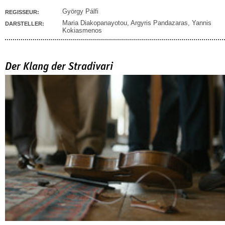
György Pálfi
REGISSEUR:
Maria Diakopanayotou
,
Argyris Pandazaras
,
Yannis
DARSTELLER:
Kokiasmenos
Der Klang der Stradivari