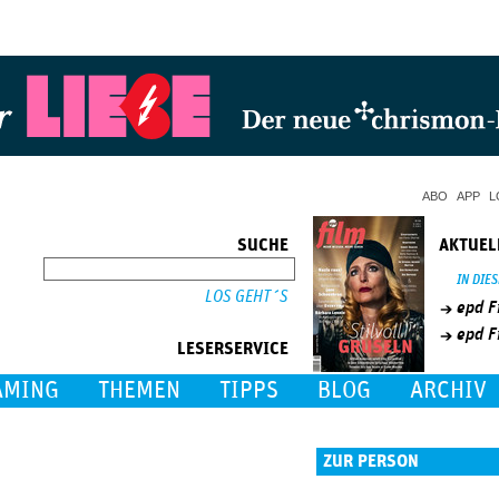
Jump to Navigation
ABO
APP
L
SUCHE
AKTUEL
SUCHE
IN DIE
epd F
epd F
LESERSERVICE
AMING
THEMEN
TIPPS
BLOG
ARCHIV
ZUR PERSON