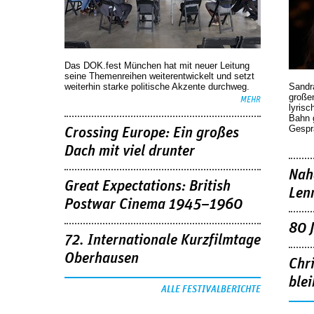
Das DOK.fest München hat mit neuer Leitung
seine Themenreihen weiterentwickelt und setzt
weiterhin starke politische Akzente durchweg.
Sandr
großen
MEHR
lyrisc
Bahn 
Gespr
Crossing Europe: Ein großes
Dach mit viel drunter
Nah
Great Expectations: British
Len
Postwar Cinema 1945–1960
80 
72. Internationale Kurzfilmtage
Oberhausen
Chr
blei
ALLE FESTIVALBERICHTE