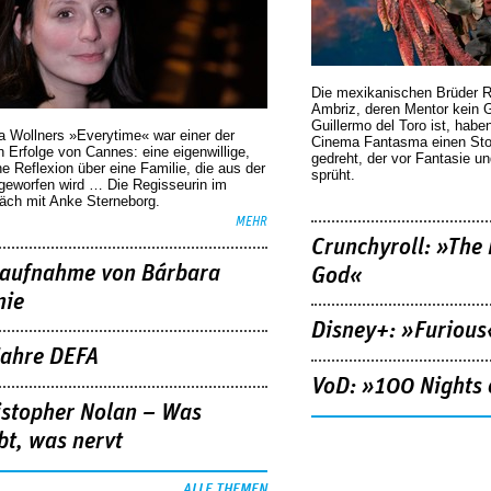
Die mexikanischen Brüder R
Ambriz, deren Mentor kein G
Guillermo del Toro ist, habe
a Wollners »Everytime« war einer der
Cinema Fantasma einen Sto
 Erfolge von Cannes: eine eigenwillige,
gedreht, der vor Fantasie un
he Reflexion über eine ­Familie, die aus der
sprüht.
geworfen wird … Die Regisseurin im
äch mit Anke Sterneborg.
MEHR
Crunchyroll: »The 
aufnahme von Bárbara
God«
nie
Disney+: »Furious
Jahre DEFA
VoD: »100 Nights 
istopher Nolan – Was
bt, was nervt
ALLE THEMEN