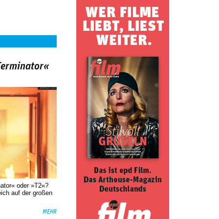
Terminator«
nator« oder »T2«?
eich auf der großen
MEHR