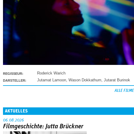
Roderick Warich
REGISSEUR:
Jutamat Lamoon
,
Wason Dokkathum
,
Jutarat Burinok
DARSTELLER:
ALLE FILME
AKTUELLES
06.08.2026
Filmgeschichte: Jutta Brückner