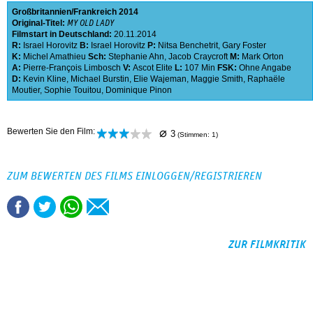
Großbritannien
Frankreich
2014
Original-Titel:
MY OLD LADY
Filmstart in Deutschland:
20.11.2014
R:
Israel Horovitz
B:
Israel Horovitz
P:
Nitsa Benchetrit
,
Gary Foster
K:
Michel Amathieu
Sch:
Stephanie Ahn
,
Jacob Craycroft
M:
Mark Orton
A:
Pierre-François Limbosch
V:
Ascot Elite
L:
107 Min
FSK:
Ohne Angabe
D:
Kevin Kline
,
Michael Burstin
,
Elie Wajeman
,
Maggie Smith
,
Raphaële
Moutier
,
Sophie Touitou
,
Dominique Pinon
⌀
Bewerten Sie den Film:
3
(Stimmen:
1
)
ZUM BEWERTEN DES FILMS EINLOGGEN/REGISTRIEREN
ZUR FILMKRITIK