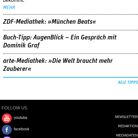
bekommt.
MEHR
ZDF-Mediathek: »München Beats«
Buch-Tipp: AugenBlick – Ein Gespräch mit
Dominik Graf
arte-Mediathek: »Die Welt braucht mehr
Zauberer«
ALLE TIPPS
FOLLOW US
NEWSLETTER
youtube
REDAKTION
facebook
MEDIADATEN