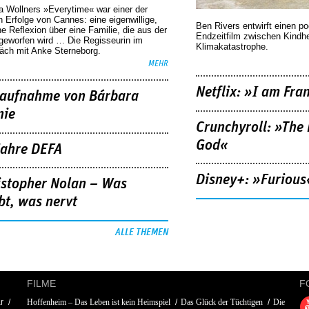
a Wollners »Everytime« war einer der
 Erfolge von Cannes: eine eigenwillige,
Ben Rivers entwirft einen p
he Reflexion über eine ­Familie, die aus der
Endzeitfilm zwischen Kindh
geworfen wird … Die Regisseurin im
Klimakatastrophe.
äch mit Anke Sterneborg.
MEHR
Netflix: »I am Fra
aufnahme von Bárbara
nie
Crunchyroll: »The 
God«
Jahre DEFA
Disney+: »Furious
istopher Nolan – Was
bt, was nervt
ALLE THEMEN
FILME
F
r
Hoffenheim – Das Leben ist kein Heimspiel
Das Glück der Tüchtigen
Die