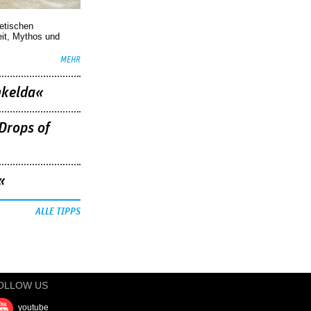
oetischen
eit, Mythos und
MEHR
nkelda«
Drops of
«
ALLE TIPPS
OLLOW US
youtube