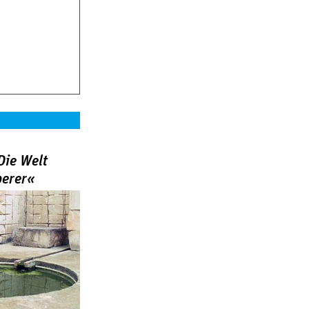
Die Welt
berer«