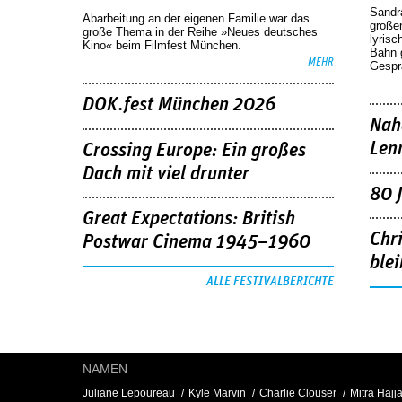
Sandr
Abarbeitung an der eigenen Familie war das
großen
große Thema in der Reihe »Neues deutsches
lyrisc
Kino« beim Filmfest München.
Bahn 
MEHR
Gespr
DOK.fest München 2026
Nah
Len
Crossing Europe: Ein großes
Dach mit viel drunter
80 
Great Expectations: British
Chr
Postwar Cinema 1945–1960
blei
ALLE FESTIVALBERICHTE
NAMEN
Juliane Lepoureau
Kyle Marvin
Charlie Clouser
Mitra Hajja