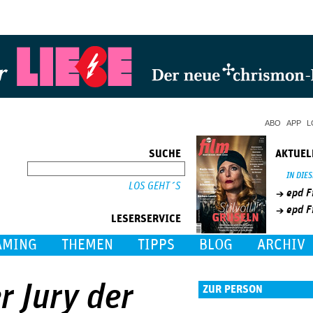
Jump to Navigation
ABO
APP
L
SUCHE
AKTUEL
SUCHE
IN DIE
epd F
epd F
LESERSERVICE
AMING
THEMEN
TIPPS
BLOG
ARCHIV
r Jury der
ZUR PERSON