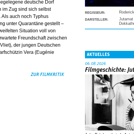
ahegelegene deutsche Dorf
 im Zug sind sich selbst
Roderic
REGISSEUR:
. Als auch noch Typhus
Jutamat
DARSTELLER:
ng unter Quarantäne gestellt –
Dokkat
eifelten Situation voll von
rwartete Freundschaft zwischen
Vliet), der jungen Deutschen
rfschützin Vera (Eugénie
AKTUELLES
06.08.2026
Filmgeschichte: Ju
ZUR FILMKRITIK