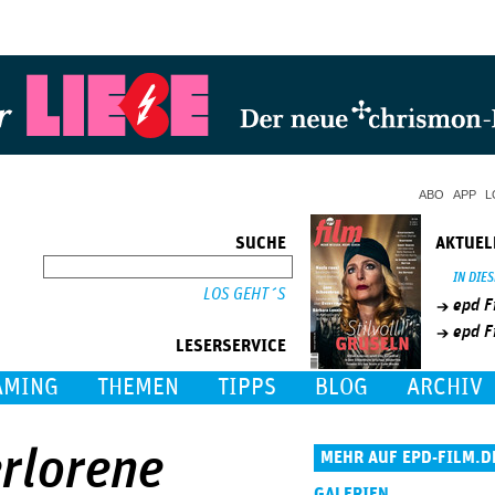
Jump to Navigation
ABO
APP
L
SUCHE
AKTUEL
SUCHE
IN DIE
epd F
epd F
LESERSERVICE
AMING
THEMEN
TIPPS
BLOG
ARCHIV
erlorene
MEHR AUF EPD-FILM.D
GALERIEN