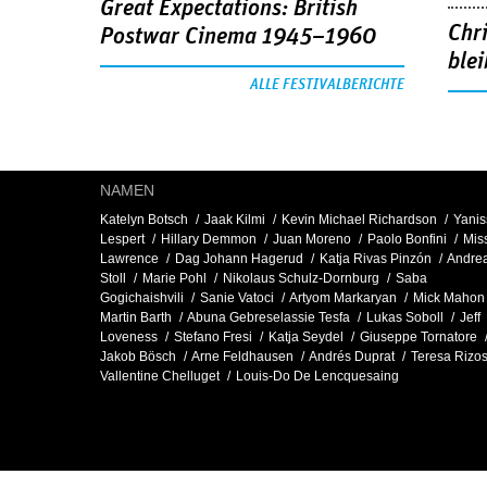
Great Expectations: British
Chr
Postwar Cinema 1945–1960
blei
ALLE FESTIVALBERICHTE
NAMEN
Katelyn Botsch
Jaak Kilmi
Kevin Michael Richardson
Yanis
Lespert
Hillary Demmon
Juan Moreno
Paolo Bonfini
Mis
Lawrence
Dag Johann Hagerud
Katja Rivas Pinzón
Andre
Stoll
Marie Pohl
Nikolaus Schulz-Dornburg
Saba
Gogichaishvili
Sanie Vatoci
Artyom Markaryan
Mick Mahon
Martin Barth
Abuna Gebreselassie Tesfa
Lukas Soboll
Jeff
Loveness
Stefano Fresi
Katja Seydel
Giuseppe Tornatore
Jakob Bösch
Arne Feldhausen
Andrés Duprat
Teresa Rizo
Vallentine Chelluget
Louis-Do De Lencquesaing