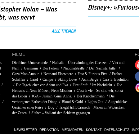
Disney+: »Furious
istopher Nolan – Was
bt, was nervt
ALLE THEMEN
FILME
F
s
Die feinen Unterschiede
Nathalie – Überwindung der Grenzen
Viet und
s
Nam
Gasmann
Der Felsen
Nationalstraße
Der Nächste, bitte!
a
Gaza Mon Amour
Near and Elsewhere
Fast & Furious Five
Frohes
Schaffen
Carol
Campo
Skinny Love
Acht Berge
Cars 3: Evolution
Die Tagebücher von Adam und Eva
First Shift
Im Nachtlicht
Die
Heinzels 2: Neue Mützen, Neue Mission
C'est la vie – So sind wir, so ist
das Leben
JGA – Jasmin. Gina. Anna.
Der Knochenmann
Die
s
verborgenen Farben der Dinge
Blood & Gold
Lights Out
Augenblicke:
Gesichter einer Reise
Dog
Triegel trifft Cranach – Malen im Widerstreit
der Zeiten
Slither – Voll auf den Schleim gegangen
NEWSLETTER
REDAKTION
MEDIADATEN
KONTAKT
DATENSCHUTZ
IMP