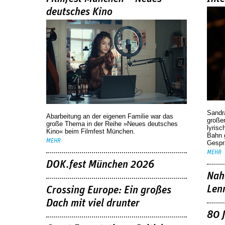
deutsches Kino
Sandr
Abarbeitung an der eigenen Familie war das
großen
große Thema in der Reihe »Neues deutsches
lyrisc
Kino« beim Filmfest München.
Bahn 
MEHR
Gespr
MEHR
DOK.fest München 2026
Nah
Len
Crossing Europe: Ein großes
Dach mit viel drunter
80 