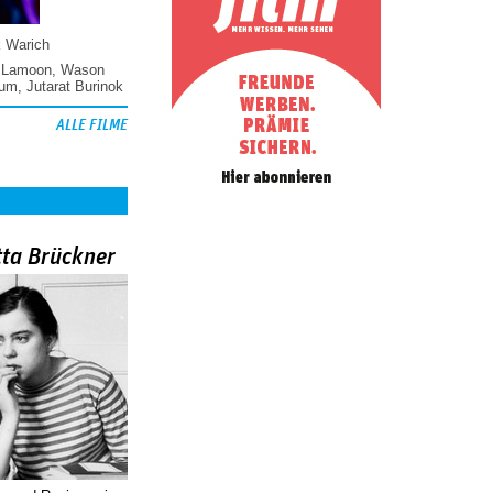
k Warich
 Lamoon
,
Wason
hum
,
Jutarat Burinok
ALLE FILME
tta Brückner