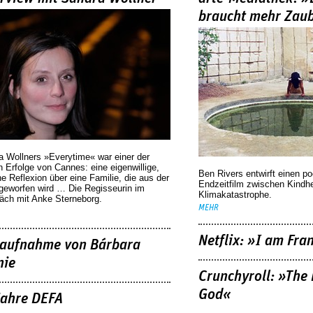
braucht mehr Zau
a Wollners »Everytime« war einer der
 Erfolge von Cannes: eine eigenwillige,
Ben Rivers entwirft einen p
he Reflexion über eine ­Familie, die aus der
Endzeitfilm zwischen Kindh
geworfen wird … Die Regisseurin im
Klimakatastrophe.
äch mit Anke Sterneborg.
MEHR
Netflix: »I am Fra
aufnahme von Bárbara
nie
Crunchyroll: »The 
God«
Jahre DEFA