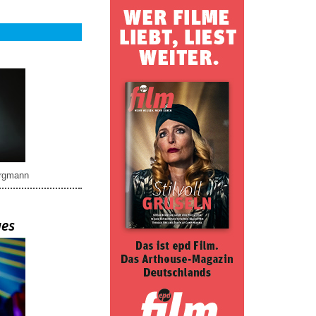
rgmann
ues