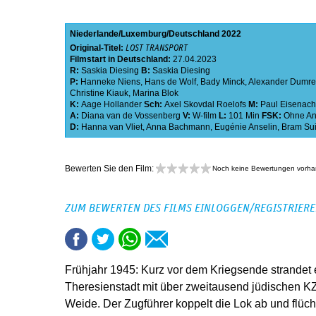
Niederlande
Luxemburg
Deutschland
2022
Original-Titel:
LOST TRANSPORT
Filmstart in Deutschland:
27.04.2023
R:
Saskia Diesing
B:
Saskia Diesing
P:
Hanneke Niens
,
Hans de Wolf
,
Bady Minck
,
Alexander Dumre
Christine Kiauk
,
Marina Blok
K:
Aage Hollander
Sch:
Axel Skovdal Roelofs
M:
Paul Eisenach
A:
Diana van de Vossenberg
V:
W-film
L:
101 Min
FSK:
Ohne A
D:
Hanna van Vliet
,
Anna Bachmann
,
Eugénie Anselin
,
Bram Sui
Bewerten Sie den Film:
Noch keine Bewertungen vorh
ZUM BEWERTEN DES FILMS EINLOGGEN/REGISTRIER
Frühjahr 1945: Kurz vor dem Kriegsende strandet
Theresienstadt mit über zweitausend jüdischen K
Weide. Der Zugführer koppelt die Lok ab und flüc