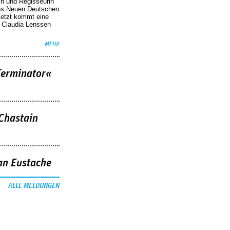
in und Regisseurin
des Neuen Deutschen
Jetzt kommt eine
. Claudia Lenssen
MEHR
Terminator«
 Chastain
an Eustache
ALLE MELDUNGEN