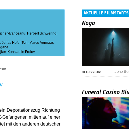
AKTUELLE FILMSTARTS
Noga
icher-Ivanceanu
,
Herbert Schwering
,
,
Jonas Hofer
Ton:
Marco Vermaas
ngabe
jker
,
Konstantin Frolov
anden
Jono Be
REGISSEUR:
EN
Funeral Casino Bl
 ein Deportationszug Richtung
Z-Gefangenen mitten auf einer
htet mit den anderen deutschen