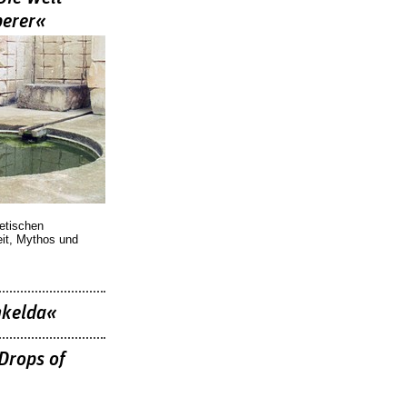
berer«
oetischen
eit, Mythos und
nkelda«
Drops of