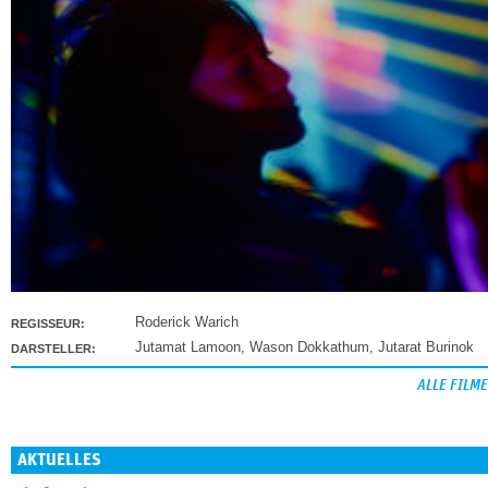
Roderick Warich
REGISSEUR:
Jutamat Lamoon
,
Wason Dokkathum
,
Jutarat Burinok
DARSTELLER:
ALLE FILME
AKTUELLES