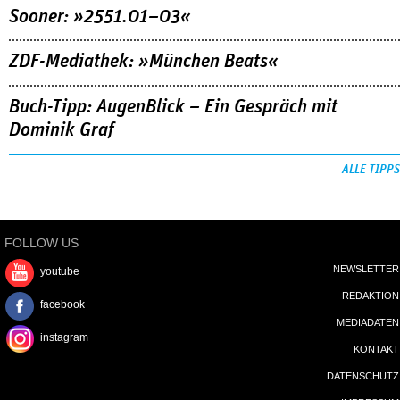
Sooner: »2551.01–03«
ZDF-Mediathek: »München Beats«
Buch-Tipp: AugenBlick – Ein Gespräch mit
Dominik Graf
ALLE TIPPS
FOLLOW US
NEWSLETTER
youtube
REDAKTION
facebook
MEDIADATEN
instagram
KONTAKT
DATENSCHUTZ