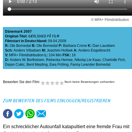
© MFA+ Filmdistribution
Dänemark
2007
Original-Titel:
KÆRLIGHED PÅ FILM
Filmstart in Deutschland:
09.04.2009
R:
Ole Bornedal
B:
Ole Bornedal
P:
Barbara Crone
K:
Dan Laustsen
Sch:
Anders Villadsen
M:
Joachim Holbek
A:
Anders Engelbrecht
V:
MFA+ Filmdistribution
L:
104 Min
FSK:
16
D:
Anders W. Berthelsen
,
Rebecka Hemse
,
Nikolaj Lie Kaas
,
Charlotte Fich
,
Dejan Cukic
,
Bent Mejding
,
Ewa Fröling
,
Fanny Leander Bornedal
Bewerten Sie den Film:
Noch keine Bewertungen vorhanden
ZUM BEWERTEN DES FILMS EINLOGGEN/REGISTRIEREN
Ein schrecklicher Autounfall katapultiert eine fremde Frau mit