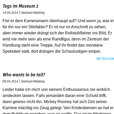
Tags im Museum 1
14.04.2014
Gerhard Midding
Fiel er dem Kameramann überhaupt auf? Und wenn ja, war er
für ihn nur ein Störfaktor? Er ist nur im Anschnitt zu sehen,
aber immer wieder drängt sich der Rollstuhlfahrer ins Bild. Er
wird nie mehr sein als eine Randfigur, denn im Zentrum der
Handlung steht eine Treppe. Auf ihr findet das mondäne
Spektakel statt, dort drängen die Schaulustigen empor.
WEITERLESEN
Who wants to be tall?
09.04.2014
Gerhard Midding
Leider habe ich mich von seinem Enthusiasmus nie wirklich
anstecken lassen. Falls jemanden daran eine Schuld trifft,
dann gewiss nicht ihn. Mickey Rooney hat sich Zeit seiner
Karriere mächtig ins Zeug gelegt. Von Kindesbeinen an hat er
dem Publikum gegeben, was es wollte. Das ist im Wortsinne