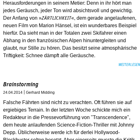
Herausforderungen in seinem Metier: Denn in ihr hört man
jedes Geräusch, jeder Ton wird absichtsvoll und gewichtig.
Der Anfang von »
«, dem gerade angelaufenen,
ZÄRTLICHKEIT
neuen Film von Marion Hänsel, ist ein wunderbares Beispiel
hierfür. Da sieht man in der Totalen zwei Skifahrer einen
Abhang in den französischen Alpen hinuntergleiten und
glaubt, nur Stille zu hören. Das besitzt seine atmosphärische
Triftigkeit: Schnee dämpft alle Geräusche.
WEITERLESEN
Brainstorming
24.04.2014
Gerhard Midding
Falsche Fährten sind nicht zu verachten. Oft führen sie auf
ergiebiges Terrain. In der letzten Woche schickte mich ein
Redakteur in die Pressevorführung von "Transcendence",
dem heute anlaufenden Science-Fiction-Thriller mit Johnny
Depp. Üblicherweise werde ich für derlei Hollywood-
Blockbuster selten besetzt. Aber einerseits musste die Kritik