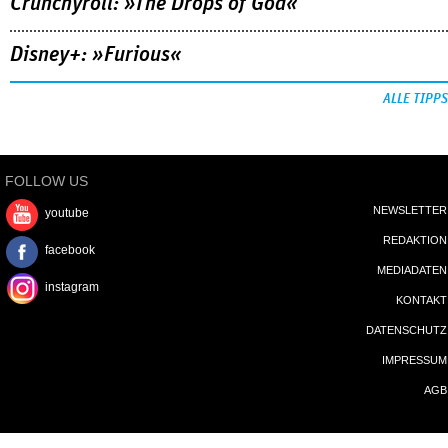
Crunchyroll: »The Drops of God«
Disney+: »Furious«
ALLE TIPPS
FOLLOW US
NEWSLETTER
youtube
REDAKTION
facebook
MEDIADATEN
instagram
KONTAKT
DATENSCHUTZ
IMPRESSUM
AGB