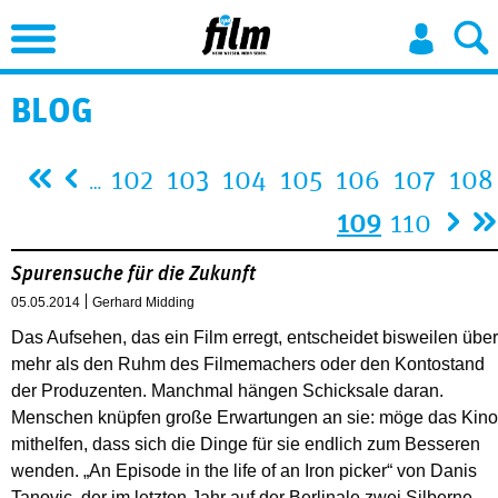
Jump to Navigation
BLOG
Seiten
102
103
104
105
106
107
108
…
109
110
Spurensuche für die Zukunft
05.05.2014
Gerhard Midding
Das Aufsehen, das ein Film erregt, entscheidet bisweilen über
mehr als den Ruhm des Filmemachers oder den Kontostand
der Produzenten. Manchmal hängen Schicksale daran.
Menschen knüpfen große Erwartungen an sie: möge das Kino
mithelfen, dass sich die Dinge für sie endlich zum Besseren
wenden. „An Episode in the life of an Iron picker“ von Danis
Tanovic, der im letzten Jahr auf der Berlinale zwei Silberne