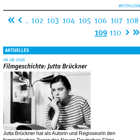
WEITERLESEN
Seiten
102
103
104
105
106
107
108
…
109
110
AKTUELLES
06.08.2026
Filmgeschichte: Jutta Brückner
Jutta Brückner hat als Autorin und Regisseurin den