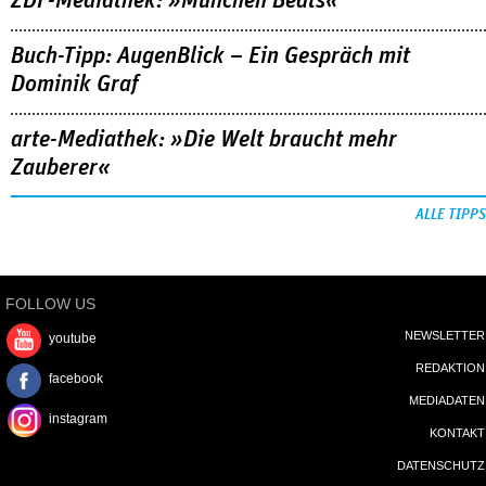
ZDF-Mediathek: »München Beats«
Buch-Tipp: AugenBlick – Ein Gespräch mit
Dominik Graf
arte-Mediathek: »Die Welt braucht mehr
Zauberer«
ALLE TIPPS
FOLLOW US
NEWSLETTER
youtube
REDAKTION
facebook
MEDIADATEN
instagram
KONTAKT
DATENSCHUTZ