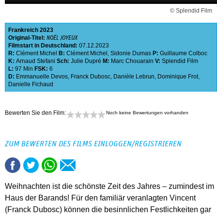
© Splendid Film
Frankreich
2023
Original-Titel:
NOËL JOYEUX
Filmstart in Deutschland:
07.12.2023
R:
Clément Michel
B:
Clément Michel
,
Sidonie Dumas
P:
Guillaume Colboc
K:
Arnaud Stefani
Sch:
Julie Dupré
M:
Marc Chouarain
V:
Splendid Film
L:
97 Min
FSK:
6
D:
Emmanuelle Devos
,
Franck Dubosc
,
Danièle Lebrun
,
Dominique Frot
,
Danielle Fichaud
Bewerten Sie den Film:
Noch keine Bewertungen vorhanden
ZUM BEWERTEN DES FILMS EINLOGGEN/REGISTRIEREN
Weihnachten ist die schönste Zeit des Jahres – zumindest im
Haus der Barands! Für den familiär veranlagten Vincent
(Franck Dubosc) können die besinnlichen Festlichkeiten gar