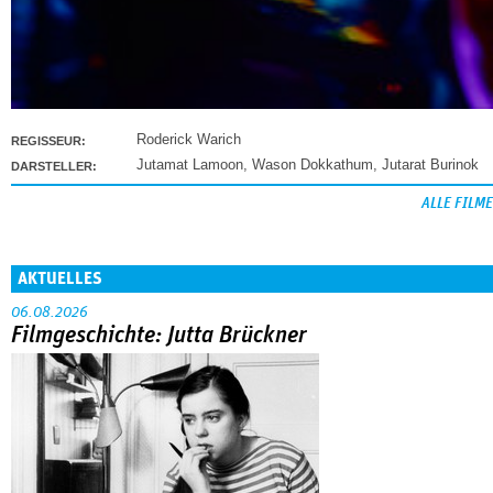
Roderick Warich
REGISSEUR:
Jutamat Lamoon
,
Wason Dokkathum
,
Jutarat Burinok
DARSTELLER:
ALLE FILME
AKTUELLES
06.08.2026
Filmgeschichte: Jutta Brückner