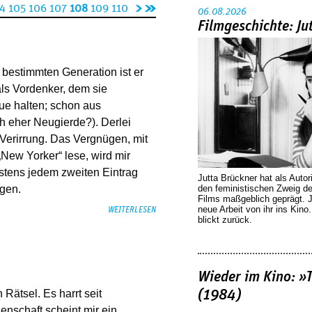
n
l
4
105
106
107
108
109
110
06.08.2026
äc
et
Filmgeschichte: Ju
hs
zt
te
e
 bestimmten Generation ist er
Se
Se
als Vordenker, dem sie
it
it
eue halten; schon aus
e
e
h eher Neugierde?). Derlei
›
»
 Verirrung. Das Vergnügen, mit
New Yorker“ lese, wird mir
stens jedem zweiten Eintrag
Jutta Brückner hat als Autor
den feministischen Zweig 
ngen.
Films maßgeblich geprägt. 
neue Arbeit von ihr ins Kino
WEITERLESEN
blickt zurück.
Wieder im Kino: »
(1984)
 Rätsel. Es harrt seit
enschaft scheint mir ein