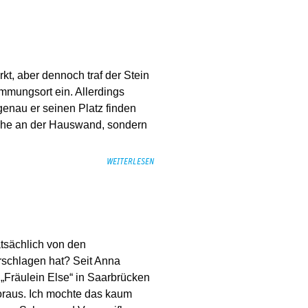
t, aber dennoch traf der Stein
mungsort ein. Allerdings
genau er seinen Platz finden
 nahe an der Hauswand, sondern
WEITERLESEN
atsächlich von den
erschlagen hat? Seit Anna
 „Fräulein Else“ in Saarbrücken
voraus. Ich mochte das kaum