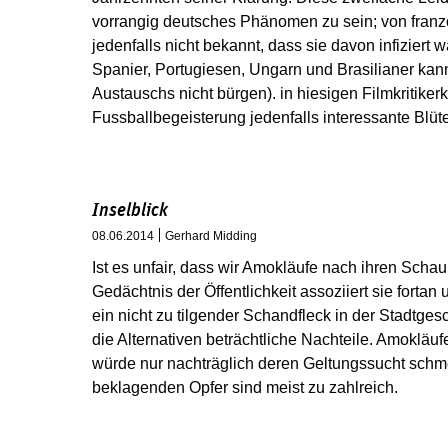
vorrangig deutsches Phänomen zu sein; von französ
jedenfalls nicht bekannt, dass sie davon infiziert wär
Spanier, Portugiesen, Ungarn und Brasilianer kan
Austauschs nicht bürgen). in hiesigen Filmkritikerkr
Fussballbegeisterung jedenfalls interessante Blüt
Inselblick
08.06.2014
Gerhard Midding
Ist es unfair, dass wir Amokläufe nach ihren Sch
Gedächtnis der Öffentlichkeit assoziiert sie fortan u
ein nicht zu tilgender Schandfleck in der Stadtges
die Alternativen beträchtliche Nachteile. Amokläu
würde nur nachträglich deren Geltungssucht schm
beklagenden Opfer sind meist zu zahlreich.