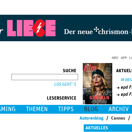
Jump to Navigation
ABO
APP
L
SUCHE
AKTUEL
SUCHE
IN DIE
epd F
epd F
LESERSERVICE
AMING
THEMEN
TIPPS
BLOG
ARCHIV
Autorenblog
Cannes
AKTUELLES