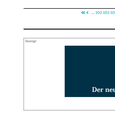
Seiten
«
‹
…
102
103
10
er
vo
st
rh
e
er
Se
ig
it
e
e
Se
it
e