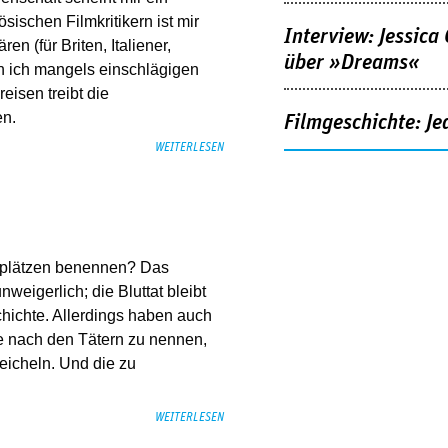
ischen Filmkritikern ist mir
Interview: Jessica
en (für Briten, Italiener,
über »Dreams«
n ich mangels einschlägigen
eisen treibt die
en.
Filmgeschichte: Je
WEITERLESEN
auplätzen benennen? Das
nweigerlich; die Bluttat bleibt
chichte. Allerdings haben auch
fe nach den Tätern zu nennen,
eicheln. Und die zu
WEITERLESEN