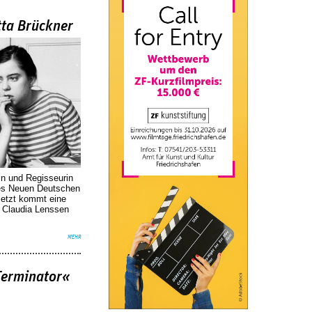
tta Brückner
in und Regisseurin
des Neuen Deutschen
Jetzt kommt eine
. Claudia Lenssen
MEHR
Terminator«