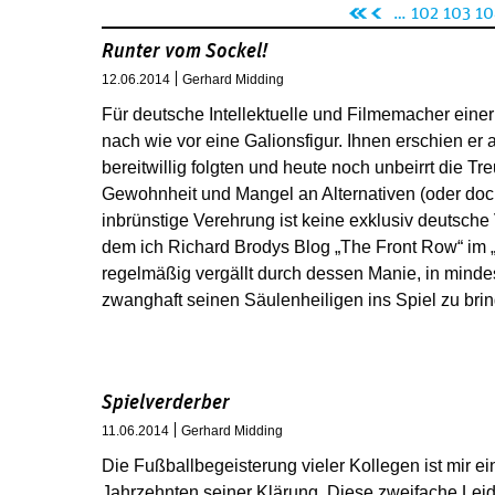
Seiten
«
‹
…
102
103
10
er
vo
Runter vom Sockel!
st
rh
12.06.2014
Gerhard Midding
e
er
Für deutsche Intellektuelle und Filmemacher einer
Se
ig
nach wie vor eine Galionsfigur. Ihnen erschien er 
it
e
bereitwillig folgten und heute noch unbeirrt die Tr
e
Se
Gewohnheit und Mangel an Alternativen (oder doc
it
inbrünstige Verehrung ist keine exklusiv deutsche
e
dem ich Richard Brodys Blog „The Front Row“ im „
regelmäßig vergällt durch dessen Manie, in minde
zwanghaft seinen Säulenheiligen ins Spiel zu bri
Spielverderber
11.06.2014
Gerhard Midding
Die Fußballbegeisterung vieler Kollegen ist mir ein
Jahrzehnten seiner Klärung. Diese zweifache Leid