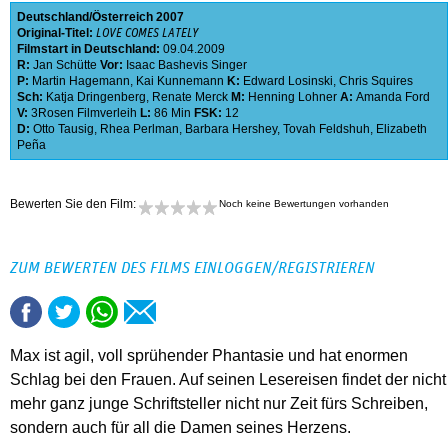
Deutschland
Österreich
2007
Original-Titel:
LOVE COMES LATELY
Filmstart in Deutschland:
09.04.2009
R:
Jan Schütte
Vor:
Isaac Bashevis Singer
P:
Martin Hagemann
,
Kai Kunnemann
K:
Edward Losinski
,
Chris Squires
Sch:
Katja Dringenberg
,
Renate Merck
M:
Henning Lohner
A:
Amanda Ford
V:
3Rosen Filmverleih
L:
86 Min
FSK:
12
D:
Otto Tausig
,
Rhea Perlman
,
Barbara Hershey
,
Tovah Feldshuh
,
Elizabeth
Peña
Bewerten Sie den Film:
Noch keine Bewertungen vorhanden
ZUM BEWERTEN DES FILMS EINLOGGEN/REGISTRIEREN
Max ist agil, voll sprühender Phantasie und hat enormen
Schlag bei den Frauen. Auf seinen Lesereisen findet der nicht
mehr ganz junge Schriftsteller nicht nur Zeit fürs Schreiben,
sondern auch für all die Damen seines Herzens.