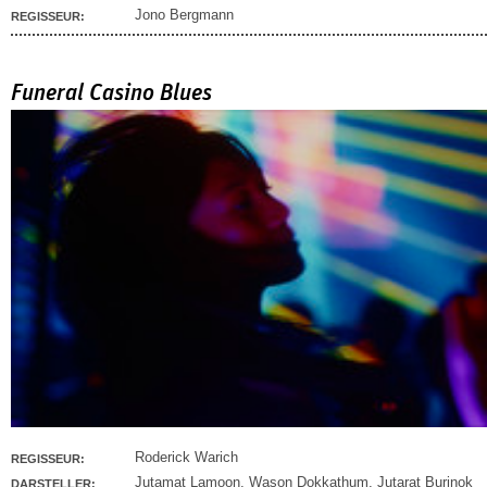
Jono Bergmann
REGISSEUR:
Funeral Casino Blues
Roderick Warich
REGISSEUR:
Jutamat Lamoon
,
Wason Dokkathum
,
Jutarat Burinok
DARSTELLER: