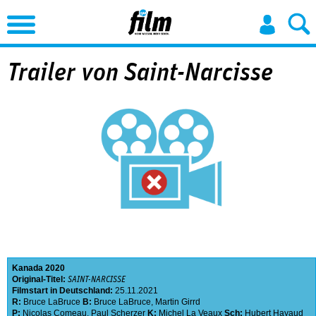
Jump to Navigation
Trailer von Saint-Narcisse
Kanada
2020
Original-Titel:
SAINT-NARCISSE
Filmstart in Deutschland:
25.11.2021
R:
Bruce LaBruce
B:
Bruce LaBruce
,
Martin Girrd
P:
Nicolas Comeau
,
Paul Scherzer
K:
Michel La Veaux
Sch:
Hubert Hayaud