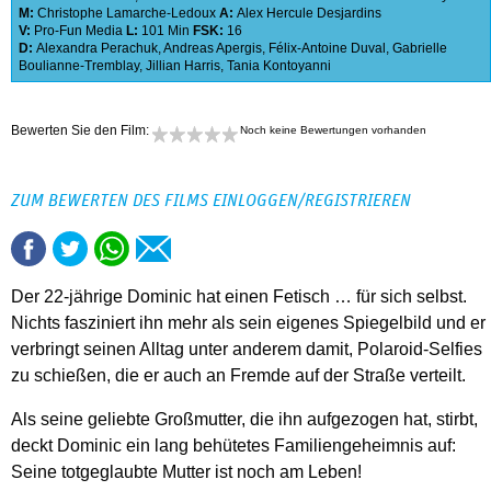
M:
Christophe Lamarche-Ledoux
A:
Alex Hercule Desjardins
V:
Pro-Fun Media
L:
101 Min
FSK:
16
D:
Alexandra Perachuk
,
Andreas Apergis
,
Félix-Antoine Duval
,
Gabrielle
Boulianne-Tremblay
,
Jillian Harris
,
Tania Kontoyanni
Bewerten Sie den Film:
Noch keine Bewertungen vorhanden
ZUM BEWERTEN DES FILMS EINLOGGEN/REGISTRIEREN
Der 22-jährige Dominic hat einen Fetisch … für sich selbst.
Nichts fasziniert ihn mehr als sein eigenes Spiegelbild und er
verbringt seinen Alltag unter anderem damit, Polaroid-Selfies
zu schießen, die er auch an Fremde auf der Straße verteilt.
Als seine geliebte Großmutter, die ihn aufgezogen hat, stirbt,
deckt Dominic ein lang behütetes Familiengeheimnis auf:
Seine totgeglaubte Mutter ist noch am Leben!