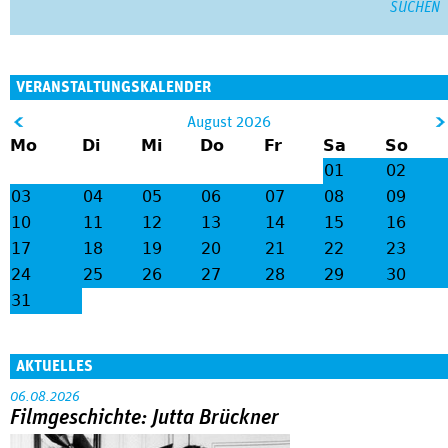
VERANSTALTUNGSKALENDER
&
August 2026
Mo
Di
Mi
Do
Fr
Sa
So
lt;
gt
01
02
;
03
04
05
06
07
08
09
10
11
12
13
14
15
16
17
18
19
20
21
22
23
24
25
26
27
28
29
30
31
AKTUELLES
06.08.2026
Filmgeschichte: Jutta Brückner