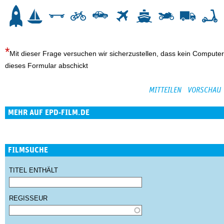
3
4
5
6
7
8
9
10
Mit dieser Frage versuchen wir sicherzustellen, dass kein Computer
dieses Formular abschickt
MEHR AUF EPD-FILM.DE
FILMSUCHE
TITEL ENTHÄLT
REGISSEUR