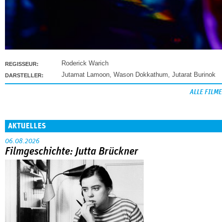
Roderick Warich
REGISSEUR:
Jutamat Lamoon
,
Wason Dokkathum
,
Jutarat Burinok
DARSTELLER:
ALLE FILME
AKTUELLES
06.08.2026
Filmgeschichte: Jutta Brückner