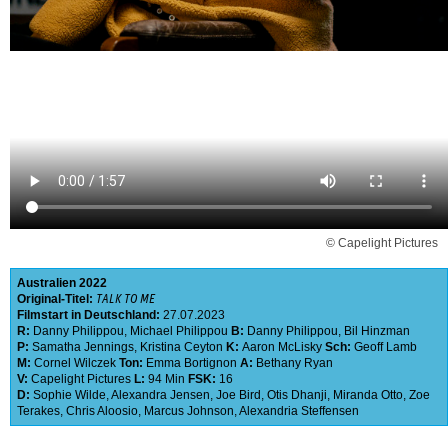
© Capelight Pictures
Australien
2022
Original-Titel:
TALK TO ME
Filmstart in Deutschland:
27.07.2023
R:
Danny Philippou
,
Michael Philippou
B:
Danny Philippou
,
Bil Hinzman
P:
Samatha Jennings
,
Kristina Ceyton
K:
Aaron McLisky
Sch:
Geoff Lamb
M:
Cornel Wilczek
Ton:
Emma Bortignon
A:
Bethany Ryan
V:
Capelight Pictures
L:
94 Min
FSK:
16
D:
Sophie Wilde
,
Alexandra Jensen
,
Joe Bird
,
Otis Dhanji
,
Miranda Otto
,
Zoe
Terakes
,
Chris Aloosio
,
Marcus Johnson
,
Alexandria Steffensen