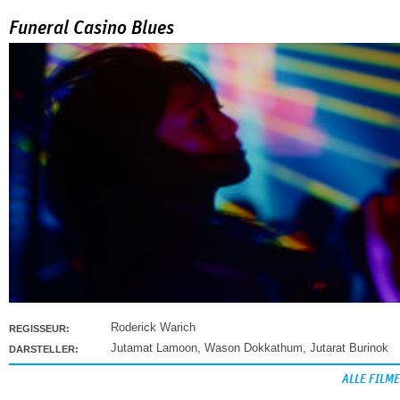
Funeral Casino Blues
Roderick Warich
REGISSEUR:
Jutamat Lamoon
,
Wason Dokkathum
,
Jutarat Burinok
DARSTELLER:
ALLE FILME