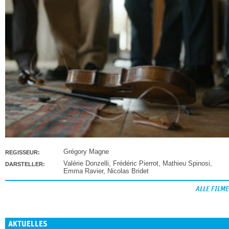
Grégory Magne
REGISSEUR:
Valérie Donzelli
,
Frédéric Pierrot
,
Mathieu Spinosi
,
DARSTELLER:
Emma Ravier
,
Nicolas Bridet
ALLE FILME
AKTUELLES