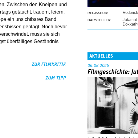
gen. Zwischen den Kneipen und
tags getaucht, trauern, feiern,
Roderic
REGISSEUR:
ppe ein unsichtbares Band
Jutamat
DARSTELLER:
Dokkat
sensbissen geplagt. Noch bevor
verschwindet, muss sie sich
st überfälliges Geständnis
AKTUELLES
ZUR FILMKRITIK
06.08.2026
Filmgeschichte: Ju
ZUM TIPP