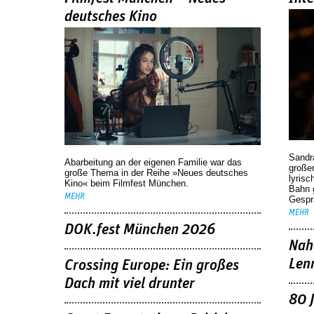
deutsches Kino
Sandr
Abarbeitung an der eigenen Familie war das
großen
große Thema in der Reihe »Neues deutsches
lyrisc
Kino« beim Filmfest München.
Bahn 
MEHR
Gespr
MEHR
DOK.fest München 2026
Nah
Len
Crossing Europe: Ein großes
Dach mit viel drunter
80 