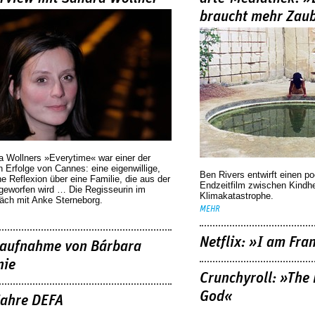
braucht mehr Zau
a Wollners »Everytime« war einer der
 Erfolge von Cannes: eine eigenwillige,
Ben Rivers entwirft einen p
he Reflexion über eine ­Familie, die aus der
Endzeitfilm zwischen Kindh
geworfen wird … Die Regisseurin im
Klimakatastrophe.
äch mit Anke Sterneborg.
MEHR
Netflix: »I am Fra
aufnahme von Bárbara
nie
Crunchyroll: »The 
God«
Jahre DEFA