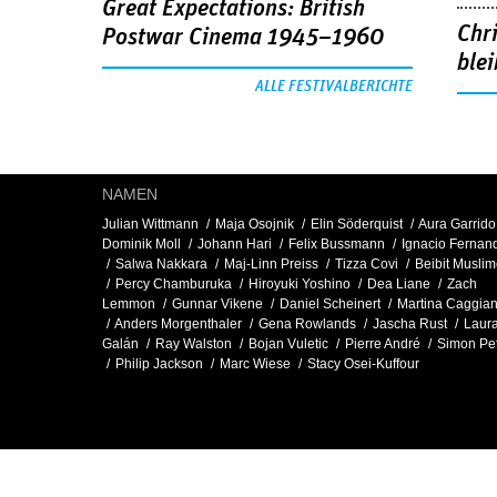
Great Expectations: British
Chr
Postwar Cinema 1945–1960
blei
ALLE FESTIVALBERICHTE
NAMEN
Julian Wittmann
Maja Osojnik
Elin Söderquist
Aura Garrido
Dominik Moll
Johann Hari
Felix Bussmann
Ignacio Fernan
Salwa Nakkara
Maj-Linn Preiss
Tizza Covi
Beibit Musli
Percy Chamburuka
Hiroyuki Yoshino
Dea Liane
Zach
Lemmon
Gunnar Vikene
Daniel Scheinert
Martina Caggian
Anders Morgenthaler
Gena Rowlands
Jascha Rust
Laur
Galán
Ray Walston
Bojan Vuletic
Pierre André
Simon Pe
Philip Jackson
Marc Wiese
Stacy Osei-Kuffour