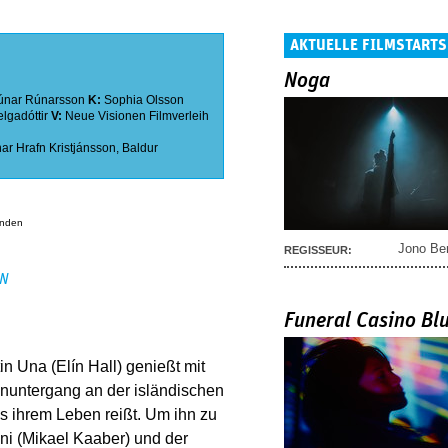
AKTUELLE FILMSTARTS
Noga
únar Rúnarsson
K:
Sophia Olsson
lgadóttir
V:
Neue Visionen Filmverleih
ar Hrafn Kristjánsson
,
Baldur
anden
Jono Be
REGISSEUR:
EN
Funeral Casino Bl
n Una (Elín Hall) genießt mit
nuntergang an der isländischen
aus ihrem Leben reißt. Um ihn zu
ni (Mikael Kaaber) und der