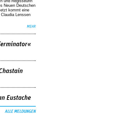
in und Regisseurin
des Neuen Deutschen
Jetzt kommt eine
. Claudia Lenssen
MEHR
Terminator«
 Chastain
an Eustache
ALLE MELDUNGEN