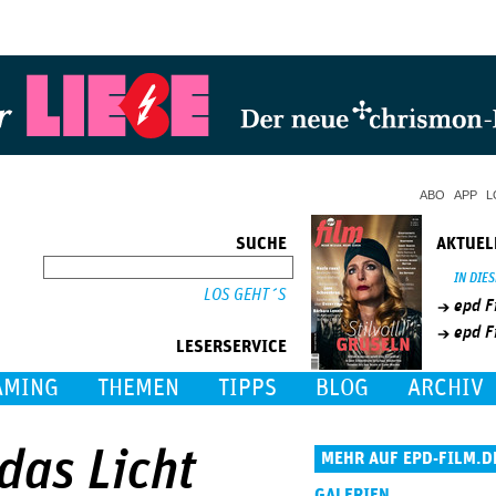
Jump to Navigation
ABO
APP
L
SUCHE
AKTUEL
SUCHE
IN DIE
epd F
epd F
LESERSERVICE
AMING
THEMEN
TIPPS
BLOG
ARCHIV
das Licht
MEHR AUF EPD-FILM.D
GALERIEN