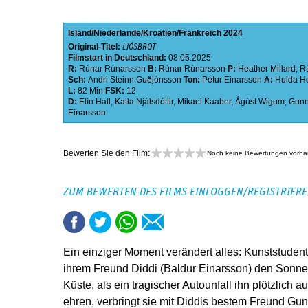
Island
Niederlande
Kroatien
Frankreich
2024
Original-Titel:
LJÓSBROT
Filmstart in Deutschland:
08.05.2025
R:
Rúnar Rúnarsson
B:
Rúnar Rúnarsson
P:
Heather Millard
,
R
Sch:
Andri Steinn Guðjónsson
Ton:
Pétur Einarsson
A:
Hulda He
L:
82 Min
FSK:
12
D:
Elín Hall
,
Katla Njálsdóttir
,
Mikael Kaaber
,
Ágúst Wigum
,
Gunn
Einarsson
Bewerten Sie den Film:
Noch keine Bewertungen vorh
ZUM BEWERTEN DES FILMS EINLOGGEN/REGISTRIER
Ein einziger Moment verändert alles: Kunststudenti
ihrem Freund Diddi (Baldur Einarsson) den Sonne
Küste, als ein tragischer Autounfall ihn plötzlich 
ehren, verbringt sie mit Diddis bestem Freund Gun