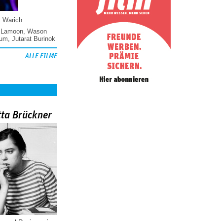
k Warich
 Lamoon
,
Wason
hum
,
Jutarat Burinok
ALLE FILME
tta Brückner