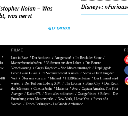
Disney+: »Furious
istopher Nolan – Was
bt, was nervt
ALLE THEMEN
FILME
F
Lost in Face
Der Architekt
Ausgerissn!
Im Reich der Sinne
do
Männerfreundschaften
33 Szenen aus dem Leben
Die Bourne
mov
Verschwörung
Gregs Tagebuch – Von Idioten umzingelt
Unplugged:
Leben Guaia Guaia
Im Sommer wohnt er unten
Sorda – Der Klang der
elli
Welt
Über uns von uns
Michael
HERRliche Zeiten
Der Himmel wird
a
warten
Der Tod von Ludwig XIV.
The Lobster
Blank City
Das Recht
ter
der Stärkeren
Cinema Jenin
Malavita
Ava
Captain America: The First
Avenger
Kairo 678
Nicht alles schlucken
Grasgeflüster
Bolero – Die
Entstehung eines Meisterwerks
New York, I Love You
Pieces of a
Woman
Enrico Berlinguer – La Grande Ambizione
NEWSLETTER
REDAKTION
MEDIADATEN
KONTAKT
DATENSCHUTZ
IMP