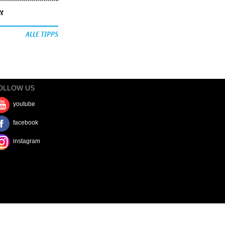
«
ALLE TIPPS
OLLOW US
youtube
facebook
instagram
RESSUM
AGB
LOGIN