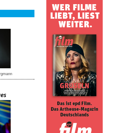
rgmann
ues