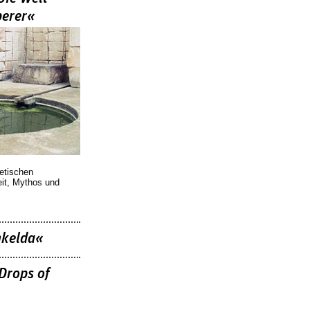
berer«
oetischen
eit, Mythos und
nkelda«
Drops of