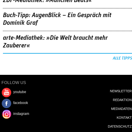
ZDF-Mediathek: »München Beats«
Buch-Tipp: AugenBlick – Ein Gespräch mit
Dominik Graf
arte-Mediathek: »Die Welt braucht mehr
Zauberer«
ALLE TIPPS
FOLLOW US
NEWSLETTER
youtube
REDAKTION
facebook
MEDIADATEN
instagram
KONTAKT
DATENSCHUTZ