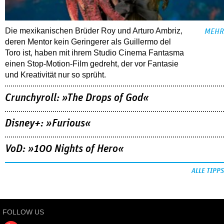
Die mexikanischen Brüder Roy und Arturo Ambriz,
MEHR
deren Mentor kein Geringerer als Guillermo del
Toro ist, haben mit ihrem Studio Cinema Fantasma
einen Stop-Motion-Film gedreht, der vor Fantasie
und Kreativität nur so sprüht.
Crunchyroll: »The Drops of God«
Disney+: »Furious«
VoD: »100 Nights of Hero«
ALLE TIPPS
FOLLOW US