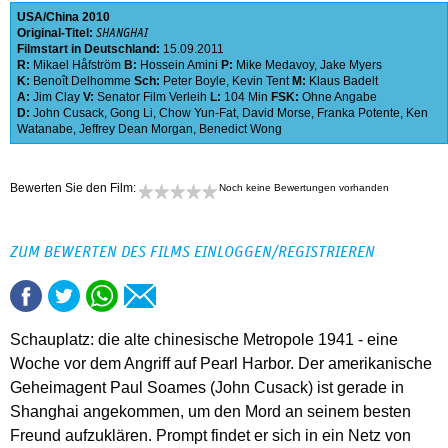
USA
China
2010
Original-Titel:
SHANGHAI
Filmstart in Deutschland:
15.09.2011
R:
Mikael Håfström
B:
Hossein Amini
P:
Mike Medavoy
,
Jake Myers
K:
Benoît Delhomme
Sch:
Peter Boyle
,
Kevin Tent
M:
Klaus Badelt
A:
Jim Clay
V:
Senator Film Verleih
L:
104 Min
FSK:
Ohne Angabe
D:
John Cusack
,
Gong Li
,
Chow Yun-Fat
,
David Morse
,
Franka Potente
,
Ken
Watanabe
,
Jeffrey Dean Morgan
,
Benedict Wong
Bewerten Sie den Film:
Noch keine Bewertungen vorhanden
ZUM BEWERTEN DES FILMS EINLOGGEN/REGISTRIEREN
Schauplatz: die alte chinesische Metropole 1941 - eine
Woche vor dem Angriff auf Pearl Harbor. Der amerikanische
Geheimagent Paul Soames (John Cusack) ist gerade in
Shanghai angekommen, um den Mord an seinem besten
Freund aufzuklären. Prompt findet er sich in ein Netz von