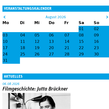
VERANSTALTUNGSKALENDER
&
August 2026
Mo
Di
Mi
Do
Fr
Sa
So
lt;
gt
01
02
;
03
04
05
06
07
08
09
10
11
12
13
14
15
16
17
18
19
20
21
22
23
24
25
26
27
28
29
30
31
AKTUELLES
06.08.2026
Filmgeschichte: Jutta Brückner