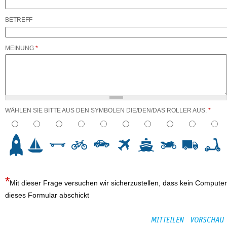
BETREFF
MEINUNG
*
WÄHLEN SIE BITTE AUS DEN SYMBOLEN DIE/DEN/DAS ROLLER AUS.
*
3
4
5
6
7
8
9
10
Mit dieser Frage versuchen wir sicherzustellen, dass kein Computer
dieses Formular abschickt