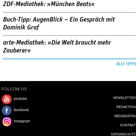
ZDF-Mediathek: »München Beats«
Buch-Tipp: AugenBlick – Ein Gespräch mit
Dominik Graf
arte-Mediathek: »Die Welt braucht mehr
Zauberer«
ALLE TIPPS
FOLLOW US
NEWSLETTER
youtube
REDAKTION
facebook
MEDIADATEN
instagram
KONTAKT
DATENSCHUTZ