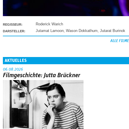
Roderick Warich
REGISSEUR:
Jutamat Lamoon
,
Wason Dokkathum
,
Jutarat Burinok
DARSTELLER:
ALLE FILME
AKTUELLES
06.08.2026
Filmgeschichte: Jutta Brückner