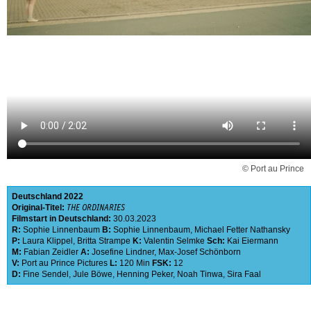
© Port au Prince
Deutschland
2022
Original-Titel:
THE ORDINARIES
Filmstart in Deutschland:
30.03.2023
R:
Sophie Linnenbaum
B:
Sophie Linnenbaum
,
Michael Fetter Nathansky
P:
Laura Klippel
,
Britta Strampe
K:
Valentin Selmke
Sch:
Kai Eiermann
M:
Fabian Zeidler
A:
Josefine Lindner
,
Max-Josef Schönborn
V:
Port au Prince Pictures
L:
120 Min
FSK:
12
D:
Fine Sendel
,
Jule Böwe
,
Henning Peker
,
Noah Tinwa
,
Sira Faal