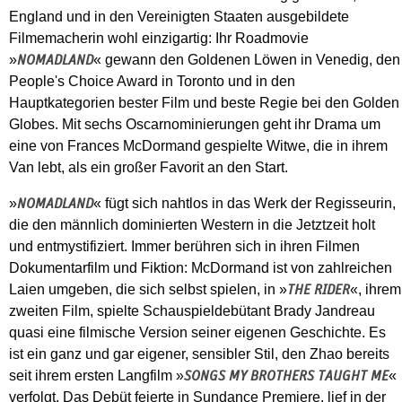
England und in den Vereinigten Staaten ausgebildete
Filmemacherin wohl einzigartig: Ihr Roadmovie
»
« gewann den Goldenen Löwen in Venedig, den
NOMADLAND
People's Choice Award in Toronto und in den
Hauptkategorien bester Film und beste Regie bei den Golden
Globes. Mit sechs Oscarnominierungen geht ihr Drama um
eine von Frances McDormand gespielte Witwe, die in ihrem
Van lebt, als ein großer Favorit an den Start.
»
« fügt sich nahtlos in das Werk der Regisseurin,
NOMADLAND
die den männlich dominierten Western in die Jetztzeit holt
und entmystifiziert. Immer berühren sich in ihren Filmen
Dokumentarfilm und Fiktion: McDormand ist von zahlreichen
Laien umgeben, die sich selbst spielen, in »
«, ihrem
THE RIDER
zweiten Film, spielte Schauspieldebütant Brady Jandreau
quasi eine filmische Version seiner eigenen Geschichte. Es
ist ein ganz und gar eigener, sensibler Stil, den Zhao bereits
seit ihrem ersten Langfilm »
«
SONGS MY BROTHERS TAUGHT ME
verfolgt. Das Debüt feierte in Sundance Premiere, lief in der