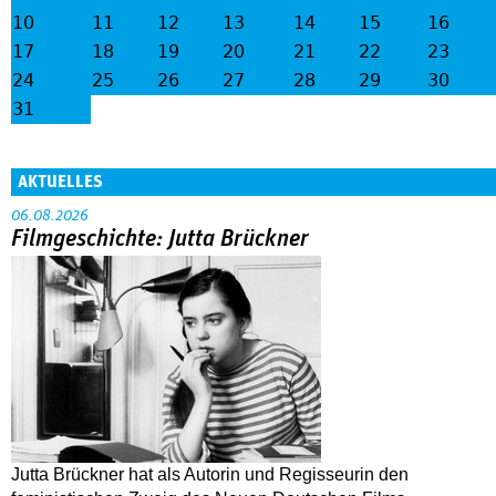
10
11
12
13
14
15
16
17
18
19
20
21
22
23
24
25
26
27
28
29
30
31
AKTUELLES
06.08.2026
Filmgeschichte: Jutta Brückner
Jutta Brückner hat als Autorin und Regisseurin den