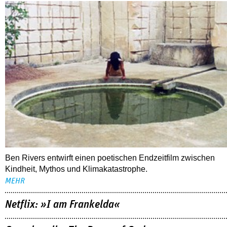
Ben Rivers entwirft einen poetischen Endzeitfilm zwischen
Kindheit, Mythos und Klimakatastrophe.
MEHR
Netflix: »I am Frankelda«
Crunchyroll: »The Drops of God«
Disney+: »Furious«
ALLE TIPPS