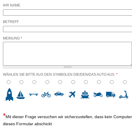
IHR NAME
BETREFF
MEINUNG
*
WÄHLEN SIE BITTE AUS DEN SYMBOLEN DIE/DEN/DAS AUTO AUS.
*
3
4
5
6
7
8
9
10
Mit dieser Frage versuchen wir sicherzustellen, dass kein Computer
dieses Formular abschickt