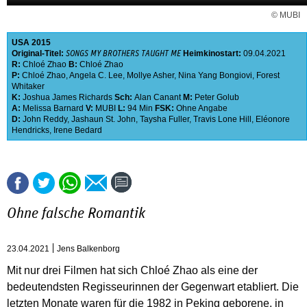
© MUBI
USA
2015
Original-Titel:
Heimkinostart:
09.04.2021
SONGS MY BROTHERS TAUGHT ME
R:
Chloé Zhao
B:
Chloé Zhao
P:
Chloé Zhao
,
Angela C. Lee
,
Mollye Asher
,
Nina Yang Bongiovi
,
Forest
Whitaker
K:
Joshua James Richards
Sch:
Alan Canant
M:
Peter Golub
A:
Melissa Barnard
V:
MUBI
L:
94 Min
FSK:
Ohne Angabe
D:
John Reddy
,
Jashaun St. John
,
Taysha Fuller
,
Travis Lone Hill
,
Eléonore
Hendricks
,
Irene Bedard
Ohne falsche Romantik
23.04.2021
Jens Balkenborg
Mit nur drei Filmen hat sich Chloé Zhao als eine der
bedeutendsten Regisseurinnen der Gegenwart etabliert. Die
letzten Monate waren für die 1982 in Peking geborene, in