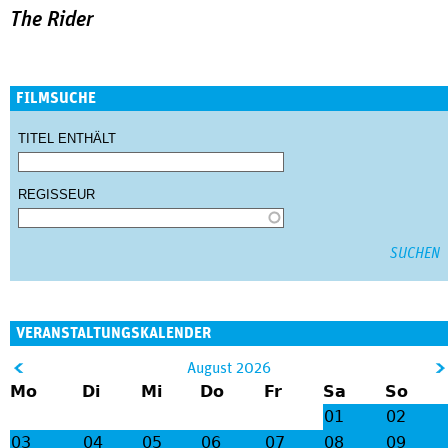
The Rider
FILMSUCHE
TITEL ENTHÄLT
REGISSEUR
VERANSTALTUNGSKALENDER
&
August 2026
Mo
Di
Mi
Do
Fr
Sa
So
lt;
gt
01
02
;
03
04
05
06
07
08
09