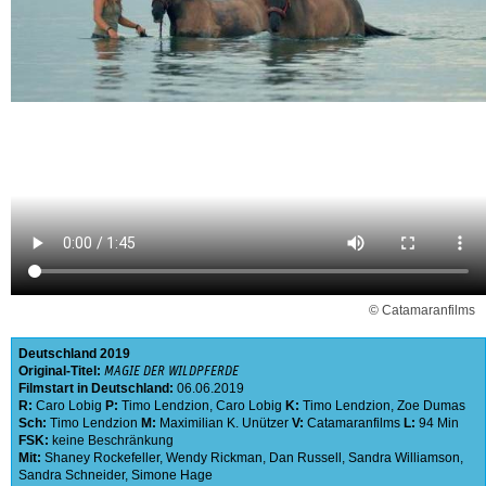
© Catamaranfilms
Deutschland
2019
Original-Titel:
MAGIE DER WILDPFERDE
Filmstart in Deutschland:
06.06.2019
R:
Caro Lobig
P:
Timo Lendzion
,
Caro Lobig
K:
Timo Lendzion
,
Zoe Dumas
Sch:
Timo Lendzion
M:
Maximilian K. Unützer
V:
Catamaranfilms
L:
94 Min
FSK:
keine Beschränkung
Mit:
Shaney Rockefeller
,
Wendy Rickman
,
Dan Russell
,
Sandra Williamson
,
Sandra Schneider
,
Simone Hage