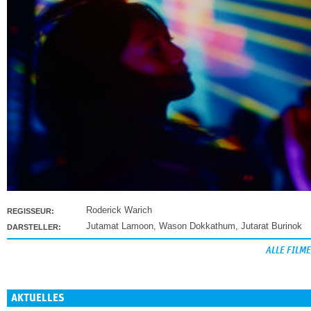
Roderick Warich
REGISSEUR:
Jutamat Lamoon
,
Wason Dokkathum
,
Jutarat Burinok
DARSTELLER:
ALLE FILME
AKTUELLES