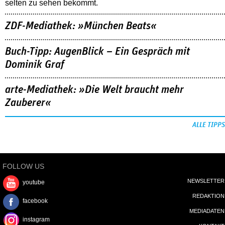
selten zu sehen bekommt.
ZDF-Mediathek: »München Beats«
Buch-Tipp: AugenBlick – Ein Gespräch mit
Dominik Graf
arte-Mediathek: »Die Welt braucht mehr
Zauberer«
ALLE TIPPS
FOLLOW US
NEWSLETTER
youtube
REDAKTION
facebook
MEDIADATEN
instagram