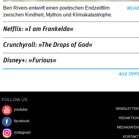
Ben Rivers entwirft einen poetischen Endzeitfilm
MEHR
zwischen Kindheit, Mythos und Klimakatastrophe.
Netflix: »I am Frankelda«
Crunchyroll: »The Drops of God«
Disney+: »Furious«
ALLE TIPPS
FOLLOW US
NEWSLETTER
youtube
REDAKTION
facebook
MEDIADATEN
instagram
KONTAKT