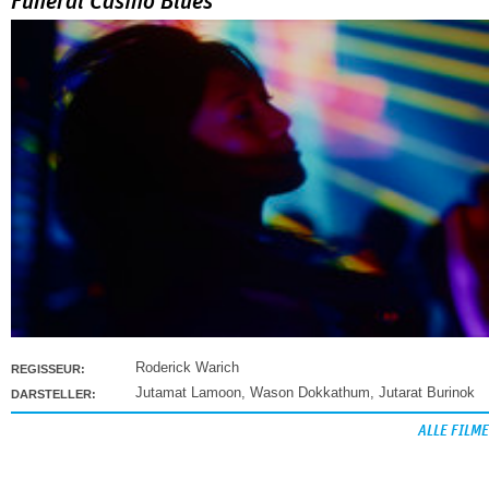
Funeral Casino Blues
Roderick Warich
REGISSEUR:
Jutamat Lamoon
,
Wason Dokkathum
,
Jutarat Burinok
DARSTELLER:
ALLE FILME