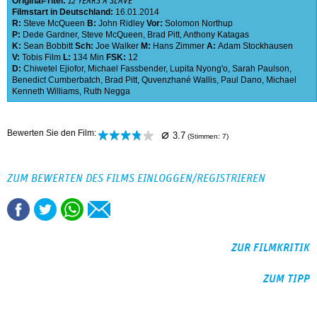
Original-Titel:
12 YEARS A SLAVE
Filmstart in Deutschland:
16.01.2014
R:
Steve McQueen
B:
John Ridley
Vor:
Solomon Northup
P:
Dede Gardner
,
Steve McQueen
,
Brad Pitt
,
Anthony Katagas
K:
Sean Bobbitt
Sch:
Joe Walker
M:
Hans Zimmer
A:
Adam Stockhausen
V:
Tobis Film
L:
134 Min
FSK:
12
D:
Chiwetel Ejiofor
,
Michael Fassbender
,
Lupita Nyong'o
,
Sarah Paulson
,
Benedict Cumberbatch
,
Brad Pitt
,
Quvenzhané Wallis
,
Paul Dano
,
Michael
Kenneth Williams
,
Ruth Negga
⌀
Bewerten Sie den Film:
3.7
(Stimmen:
7
)
ZUM BEWERTEN DES FILMS EINLOGGEN/REGISTRIEREN
ZUR FILMKRITIK
ZUM TIPP