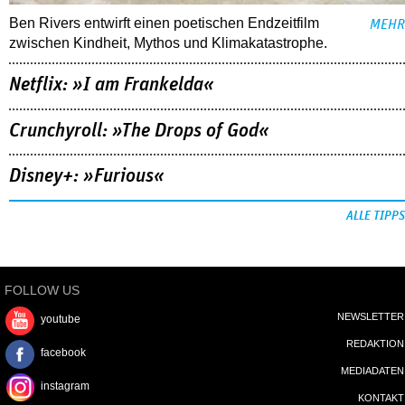
Ben Rivers entwirft einen poetischen Endzeitfilm
MEHR
zwischen Kindheit, Mythos und Klimakatastrophe.
Netflix: »I am Frankelda«
Crunchyroll: »The Drops of God«
Disney+: »Furious«
ALLE TIPPS
FOLLOW US
NEWSLETTER
youtube
REDAKTION
facebook
MEDIADATEN
instagram
KONTAKT