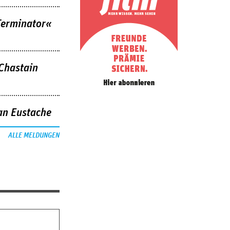
Terminator«
 Chastain
an Eustache
ALLE MELDUNGEN