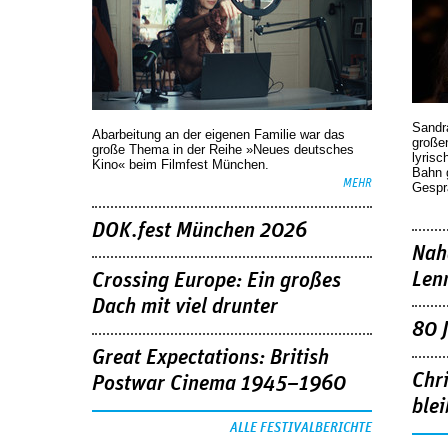
Sandr
Abarbeitung an der eigenen Familie war das
großen
große Thema in der Reihe »Neues deutsches
lyrisc
Kino« beim Filmfest München.
Bahn 
MEHR
Gespr
DOK.fest München 2026
Nah
Len
Crossing Europe: Ein großes
Dach mit viel drunter
80 
Great Expectations: British
Chr
Postwar Cinema 1945–1960
blei
ALLE FESTIVALBERICHTE