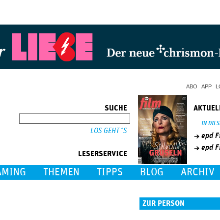
Jump to Navigation
ABO
APP
L
SUCHE
AKTUEL
SUCHE
IN DIE
epd F
epd F
LESERSERVICE
AMING
THEMEN
TIPPS
BLOG
ARCHIV
ZUR PERSON