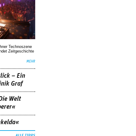
chner Technoszene
indet Zeitgeschichte
MEHR
lick – Ein
nik Graf
Die Welt
berer«
nkelda«
ALLE TIPPS