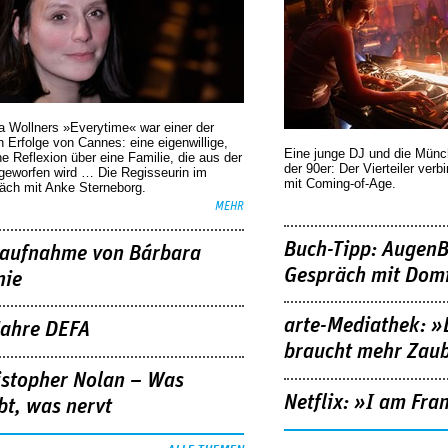
a Wollners »Everytime« war einer der
 Erfolge von Cannes: eine eigenwillige,
Eine junge DJ und die Mün
he Reflexion über eine ­Familie, die aus der
der 90er: Der Vierteiler verb
geworfen wird … Die Regisseurin im
mit Coming-of-Age.
äch mit Anke Sterneborg.
MEHR
Buch-Tipp: AugenB
aufnahme von Bárbara
Gespräch mit Domi
nie
arte-Mediathek: »
Jahre DEFA
braucht mehr Zau
istopher Nolan – Was
Netflix: »I am Fra
bt, was nervt