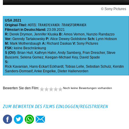
© Sony Pictures
USA
2021
Original-Titel:
HOTEL TRANSYLVANIA: TRANSFORMANIA
Filmstart in Deutschland:
23.09.2021
R:
Derek Drymon
,
Jennifer Kluska
B:
Amos Vernon
,
Nunzio Randazzo
Vor:
Genndy Tartakowsky
P:
Alice Dewey Goldstone
Sch:
Lynn Hobson
M:
Mark Mothersbaugh
A:
Richard Daskas
V:
Sony Pictures
FSK:
keine Beschränkung
S (OV):
Brian Hull
,
Kathryn Hahn
,
Andy Samberg
,
Fran Drescher
,
Steve
Buscemi
,
Selena Gomez
,
Keegan-Michael Key
,
David Spade
S:
Rick Kavanian
,
Hans-Eckart Eckhardt
,
Tobias Lelle
,
Sebstian Schulz
,
Kerstin
Sanders-Dornseif
,
Anke Engelke
,
Dieter Hallervorden
Bewerten Sie den Film:
Noch keine Bewertungen vorhanden
ZUM BEWERTEN DES FILMS EINLOGGEN/REGISTRIEREN