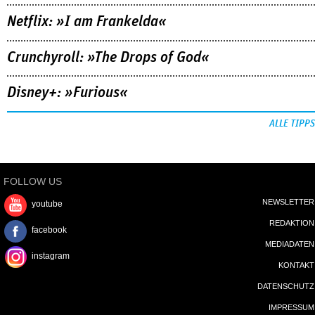
Netflix: »I am Frankelda«
Crunchyroll: »The Drops of God«
Disney+: »Furious«
ALLE TIPPS
FOLLOW US
NEWSLETTER
youtube
REDAKTION
facebook
MEDIADATEN
instagram
KONTAKT
DATENSCHUTZ
IMPRESSUM