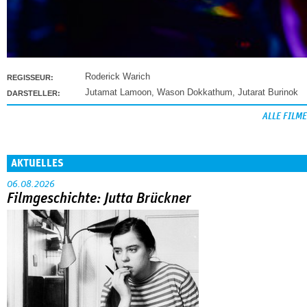
Roderick Warich
REGISSEUR:
Jutamat Lamoon
,
Wason Dokkathum
,
Jutarat Burinok
DARSTELLER:
ALLE FILME
AKTUELLES
06.08.2026
Filmgeschichte: Jutta Brückner