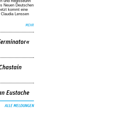
in und Regisseurin
des Neuen Deutschen
Jetzt kommt eine
. Claudia Lenssen
MEHR
Terminator«
 Chastain
an Eustache
ALLE MELDUNGEN