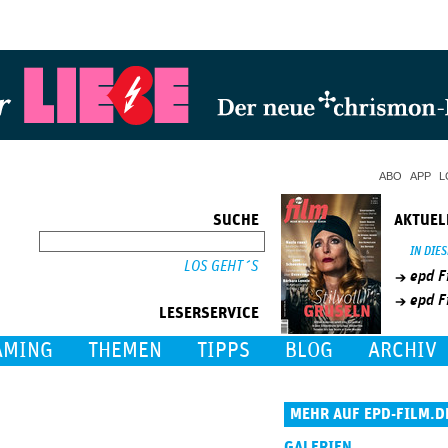
Jump to Navigation
ABO
APP
L
SUCHE
AKTUEL
SUCHE
IN DIE
epd F
epd F
LESERSERVICE
AMING
THEMEN
TIPPS
BLOG
ARCHIV
MEHR AUF EPD-FILM.D
GALERIEN