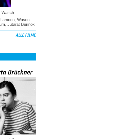
k Warich
 Lamoon
,
Wason
hum
,
Jutarat Burinok
ALLE FILME
tta Brückner