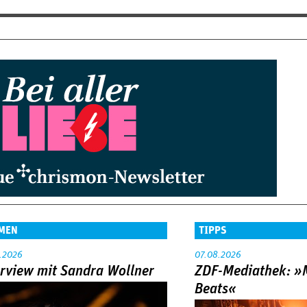
MEN
TIPPS
.2026
07.08.2026
erview mit Sandra Wollner
ZDF-Mediathek: 
Beats«