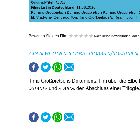
Original-Titel:
FLUSS
Filmstart in Deutschland:
11.06.2026
R:
Timo Großpietsch
B:
Timo Großpietsch
K:
Timo Großpietsch
M:
Vladyslav Sendecki
Ton:
Timo Großpietsch
V:
Real Fiction Fi
Bewerten Sie den Film:
Noch keine Bewertungen vorh
ZUM BEWERTEN DES FILMS EINLOGGEN/REGISTRIER
Timo Großpietschs Dokumentarfilm über die Elbe 
»
« und »
« den Abschluss einer Trilogie
STADT
LAND