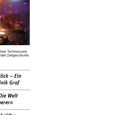
chner Technoszene
indet Zeitgeschichte
lick – Ein
nik Graf
Die Welt
berer«