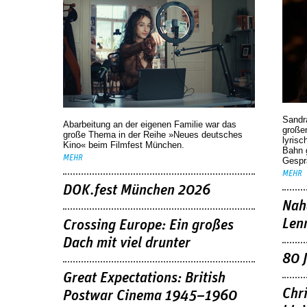
Sandr
Abarbeitung an der eigenen Familie war das
großen
große Thema in der Reihe »Neues deutsches
lyrisc
Kino« beim Filmfest München.
Bahn 
MEHR
Gespr
MEHR
DOK.fest München 2026
Nah
Len
Crossing Europe: Ein großes
Dach mit viel drunter
80 
Great Expectations: British
Chr
Postwar Cinema 1945–1960