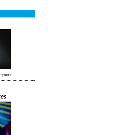
rgmann
ues