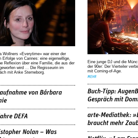
a Wollners »Everytime« war einer der
 Erfolge von Cannes: eine eigenwillige,
Eine junge DJ und die Mün
he Reflexion über eine ­Familie, die aus der
der 90er: Der Vierteiler verb
geworfen wird … Die Regisseurin im
mit Coming-of-Age.
äch mit Anke Sterneborg.
MEHR
Buch-Tipp: AugenB
aufnahme von Bárbara
Gespräch mit Domi
nie
arte-Mediathek: »
Jahre DEFA
braucht mehr Zau
istopher Nolan – Was