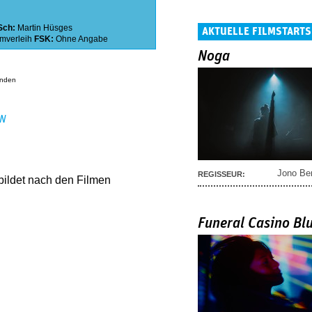
Sch:
Martin Hüsges
AKTUELLE FILMSTARTS
lmverleih
FSK:
Ohne Angabe
Noga
anden
EN
Jono Be
REGISSEUR:
bildet nach den Filmen
.
Funeral Casino Bl