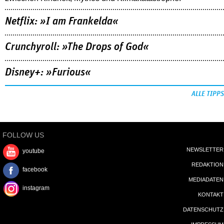
Netflix: »I am Frankelda«
Crunchyroll: »The Drops of God«
Disney+: »Furious«
ALLE TIPPS
FOLLOW US
NEWSLETTER
youtube
REDAKTION
facebook
MEDIADATEN
instagram
KONTAKT
DATENSCHUTZ