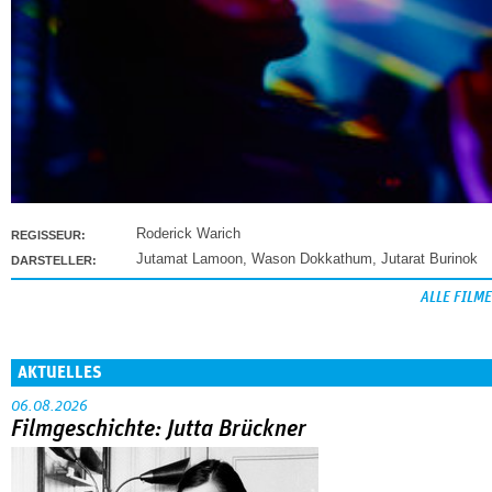
Roderick Warich
REGISSEUR:
Jutamat Lamoon
,
Wason Dokkathum
,
Jutarat Burinok
DARSTELLER:
ALLE FILME
AKTUELLES
06.08.2026
Filmgeschichte: Jutta Brückner