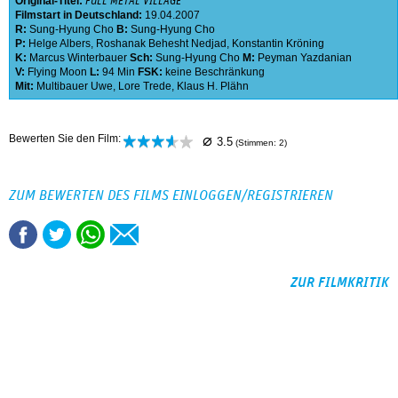
Original-Titel:
FULL METAL VILLAGE
Filmstart in Deutschland:
19.04.2007
R:
Sung-Hyung Cho
B:
Sung-Hyung Cho
P:
Helge Albers
,
Roshanak Behesht Nedjad
,
Konstantin Kröning
K:
Marcus Winterbauer
Sch:
Sung-Hyung Cho
M:
Peyman Yazdanian
V:
Flying Moon
L:
94 Min
FSK:
keine Beschränkung
Mit:
Multibauer Uwe
,
Lore Trede
,
Klaus H. Plähn
⌀
Bewerten Sie den Film:
3.5
(Stimmen:
2
)
ZUM BEWERTEN DES FILMS EINLOGGEN/REGISTRIEREN
ZUR FILMKRITIK