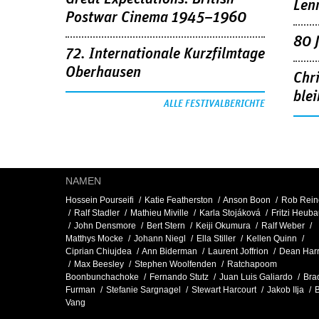
Len
Postwar Cinema 1945–1960
80 
72. Internationale Kurzfilmtage
Oberhausen
Chr
blei
ALLE FESTIVALBERICHTE
NAMEN
Hossein Pourseifi
Katie Featherston
Anson Boon
Rob Rein
Ralf Stadler
Mathieu Miville
Karla Stojáková
Fritzi Heub
John Densmore
Bert Stern
Keiji Okumura
Ralf Weber
Matthys Mocke
Johann Niegl
Ella Stiller
Kellen Quinn
Ciprian Chiujdea
Ann Biderman
Laurent Joffrion
Dean Harr
Max Beesley
Stephen Woolfenden
Ratchapoom
Boonbunchachoke
Fernando Stutz
Juan Luis Galiardo
Bra
Furman
Stefanie Sargnagel
Stewart Harcourt
Jakob IIja
Vang