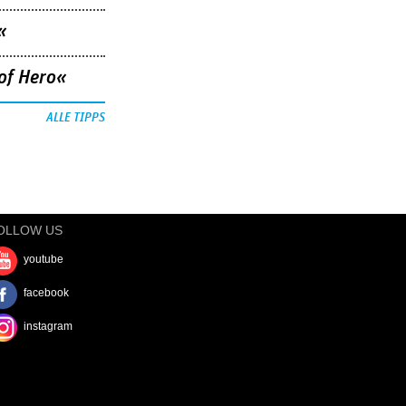
«
of Hero«
ALLE TIPPS
OLLOW US
youtube
facebook
instagram