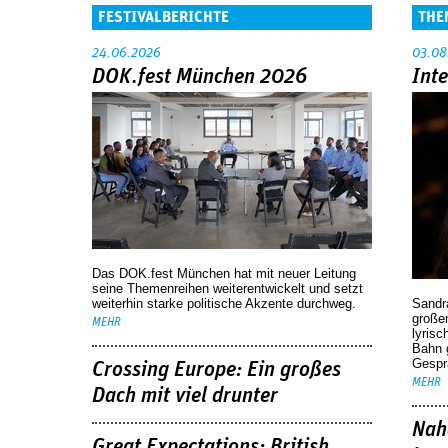
FESTIVALBERICHTE
THE
24.06.2026
03.08
DOK.fest München 2026
Int
Das DOK.fest München hat mit neuer Leitung
seine Themenreihen weiterentwickelt und setzt
weiterhin starke politische Akzente durchweg.
Sandr
großen
MEHR
lyrisc
Bahn 
Gespr
Crossing Europe: Ein großes
MEHR
Dach mit viel drunter
Nah
Great Expectations: British