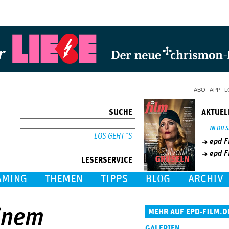
Jump to Navigation
ABO
APP
L
SUCHE
AKTUEL
SUCHE
IN DIE
epd F
epd F
LESERSERVICE
AMING
THEMEN
TIPPS
BLOG
ARCHIV
einem
MEHR AUF EPD-FILM.D
GALERIEN