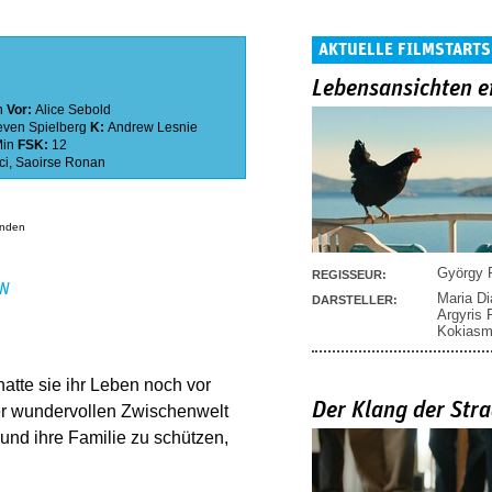
AKTUELLE FILMSTARTS
Lebensansichten e
n
Vor:
Alice Sebold
even Spielberg
K:
Andrew Lesnie
Min
FSK:
12
ci
,
Saoirse Ronan
anden
György P
REGISSEUR:
EN
Maria D
DARSTELLER:
Argyris
Kokias
atte sie ihr Leben noch vor
Der Klang der Stra
ber wundervollen Zwischenwelt
 und ihre Familie zu schützen,