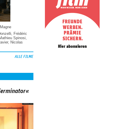
 Magne
Donzelli
,
Frédéric
Mathieu Spinosi
,
vier
,
Nicolas
ALLE FILME
Terminator«