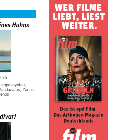
ines Huhns
álfi
iakopanayotou
,
 Pandazaras
,
Yannis
menos
divari