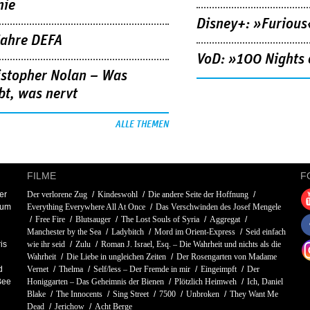
nie
Disney+: »Furious
Jahre DEFA
VoD: »100 Nights 
istopher Nolan – Was
bt, was nervt
ALLE THEMEN
FILME
F
er
Der verlorene Zug
Kindeswohl
Die andere Seite der Hoffnung
aum
Everything Everywhere All At Once
Das Verschwinden des Josef Mengele
Free Fire
Blutsauger
The Lost Souls of Syria
Aggregat
Manchester by the Sea
Ladybitch
Mord im Orient-Express
Seid einfach
is
wie ihr seid
Zulu
Roman J. Israel, Esq. – Die Wahrheit und nichts als die
Wahrheit
Die Liebe in ungleichen Zeiten
Der Rosengarten von Madame
d
Vernet
Thelma
Self/less – Der Fremde in mir
Eingeimpft
Der
Bee
Honiggarten – Das Geheimnis der Bienen
Plötzlich Heimweh
Ich, Daniel
Blake
The Innocents
Sing Street
7500
Unbroken
They Want Me
Dead
Jerichow
Acht Berge