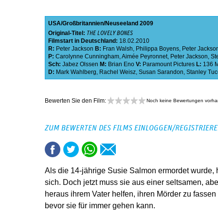
USA
Großbritannien
Neuseeland
2009
Original-Titel:
THE LOVELY BONES
Filmstart in Deutschland:
18.02.2010
R:
Peter Jackson
B:
Fran Walsh
,
Philippa Boyens
,
Peter Jackso
P:
Carolynne Cunningham
,
Aimée Peyronnet
,
Peter Jackson
,
St
Sch:
Jabez Olssen
M:
Brian Eno
V:
Paramount Pictures
L:
136 
D:
Mark Wahlberg
,
Rachel Weisz
,
Susan Sarandon
,
Stanley Tuc
Bewerten Sie den Film:
Noch keine Bewertungen vorh
ZUM BEWERTEN DES FILMS EINLOGGEN/REGISTRIER
Als die 14-jährige Susie Salmon ermordet wurde, h
sich. Doch jetzt muss sie aus einer seltsamen, a
heraus ihrem Vater helfen, ihren Mörder zu fassen
bevor sie für immer gehen kann.