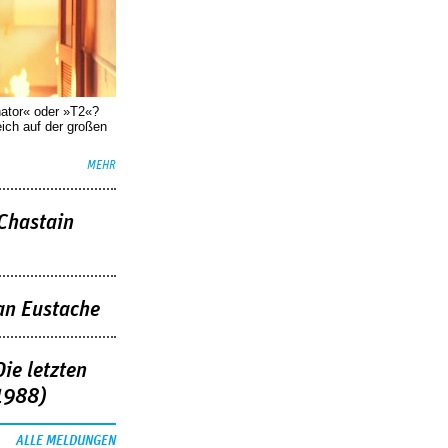
nator« oder »T2«?
eich auf der großen
MEHR
 Chastain
an Eustache
ie letzten
1988)
ALLE MELDUNGEN