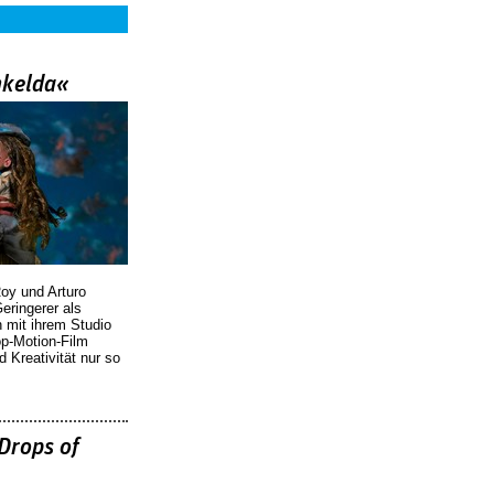
nkelda«
oy und Arturo
eringerer als
n mit ihrem Studio
p-Motion-Film
d Kreativität nur so
Drops of