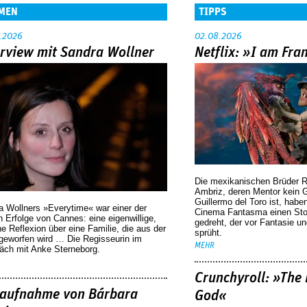
MEN
TIPPS
.2026
02.08.2026
erview mit Sandra Wollner
Netflix: »I am Fra
Die mexikanischen Brüder R
Ambriz, deren Mentor kein G
Guillermo del Toro ist, habe
a Wollners »Everytime« war einer der
Cinema Fantasma einen Sto
 Erfolge von Cannes: eine eigenwillige,
gedreht, der vor Fantasie un
he Reflexion über eine ­Familie, die aus der
sprüht.
geworfen wird … Die Regisseurin im
MEHR
äch mit Anke Sterneborg.
Crunchyroll: »The 
aufnahme von Bárbara
God«