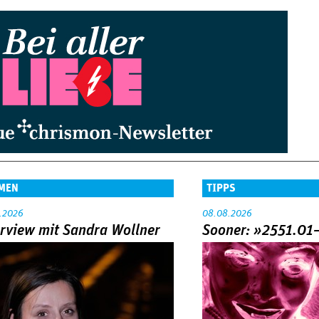
MEN
TIPPS
.2026
08.08.2026
erview mit Sandra Wollner
Sooner: »2551.01