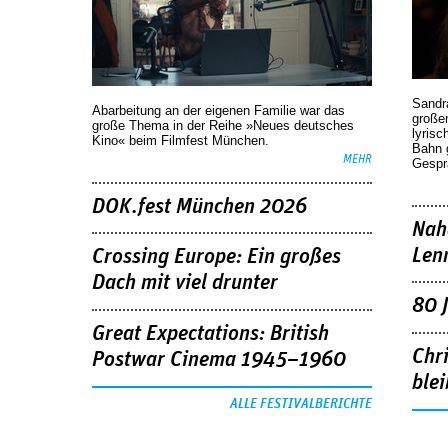
Sandr
Abarbeitung an der eigenen Familie war das
großen
große Thema in der Reihe »Neues deutsches
lyrisc
Kino« beim Filmfest München.
Bahn 
MEHR
Gespr
DOK.fest München 2026
Nah
Len
Crossing Europe: Ein großes
Dach mit viel drunter
80 
Great Expectations: British
Chr
Postwar Cinema 1945–1960
blei
ALLE FESTIVALBERICHTE