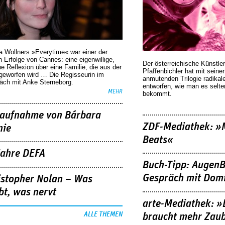
a Wollners »Everytime« war einer der
 Erfolge von Cannes: eine eigenwillige,
Der österreichische Künstler
he Reflexion über eine ­Familie, die aus der
Pfaffenbichler hat mit seine
geworfen wird … Die Regisseurin im
anmutenden Trilogie radikal
äch mit Anke Sterneborg.
entworfen, wie man es selt
MEHR
bekommt.
aufnahme von Bárbara
ZDF-Mediathek: 
nie
Beats«
Jahre DEFA
Buch-Tipp: AugenB
Gespräch mit Domi
istopher Nolan – Was
bt, was nervt
arte-Mediathek: »
ALLE THEMEN
braucht mehr Zau