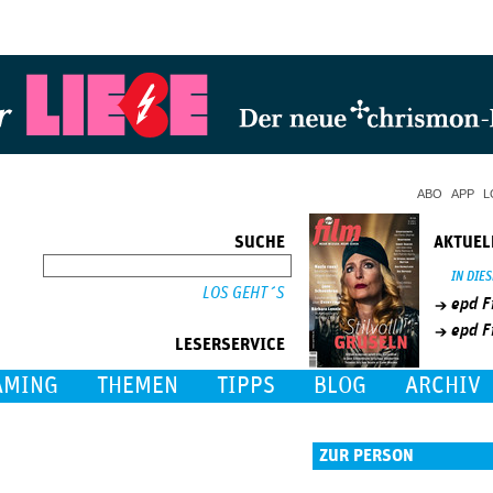
Jump to Navigation
ABO
APP
L
SUCHE
AKTUEL
SUCHE
IN DIE
epd F
epd F
LESERSERVICE
AMING
THEMEN
TIPPS
BLOG
ARCHIV
ZUR PERSON