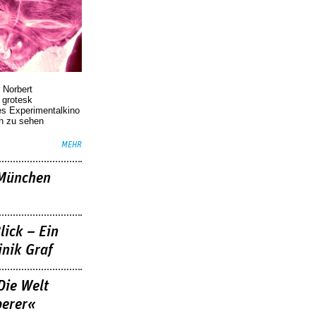
 Norbert
r grotesk
es Experimentalkino
en zu sehen
MEHR
»München
lick – Ein
nik Graf
Die Welt
berer«