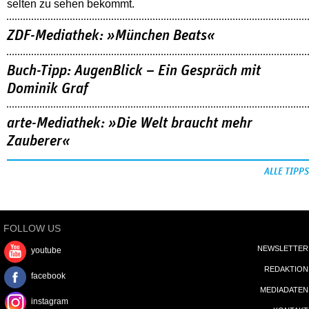
selten zu sehen bekommt.
ZDF-Mediathek: »München Beats«
Buch-Tipp: AugenBlick – Ein Gespräch mit
Dominik Graf
arte-Mediathek: »Die Welt braucht mehr
Zauberer«
ALLE TIPPS
FOLLOW US
NEWSLETTER
youtube
REDAKTION
facebook
MEDIADATEN
instagram