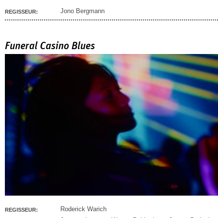
Jono Bergmann
REGISSEUR:
Funeral Casino Blues
Roderick Warich
REGISSEUR: