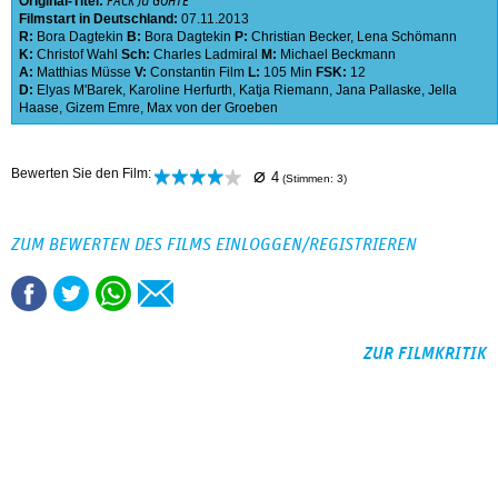
Original-Titel:
FACK JU GÖHTE
Filmstart in Deutschland:
07.11.2013
R:
Bora Dagtekin
B:
Bora Dagtekin
P:
Christian Becker
,
Lena Schömann
K:
Christof Wahl
Sch:
Charles Ladmiral
M:
Michael Beckmann
A:
Matthias Müsse
V:
Constantin Film
L:
105 Min
FSK:
12
D:
Elyas M'Barek
,
Karoline Herfurth
,
Katja Riemann
,
Jana Pallaske
,
Jella
Haase
,
Gizem Emre
,
Max von der Groeben
⌀
Bewerten Sie den Film:
4
(Stimmen:
3
)
ZUM BEWERTEN DES FILMS EINLOGGEN/REGISTRIEREN
ZUR FILMKRITIK