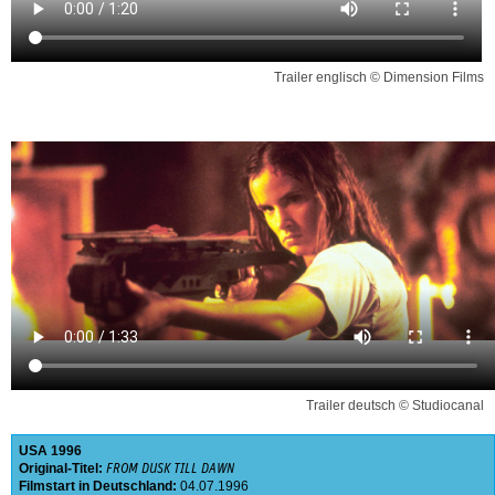
Trailer englisch © Dimension Films
Trailer deutsch © Studiocanal
USA
1996
Original-Titel:
FROM DUSK TILL DAWN
Filmstart in Deutschland:
04.07.1996