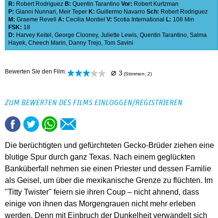
R:
Robert Rodriguez
B:
Quentin Tarantino
Vor:
Robert Kurtzman
P:
Gianni Nunnari
,
Meir Teper
K:
Guillermo Navarro
Sch:
Robert Rodriguez
M:
Graeme Revell
A:
Cecilia Montiel
V:
Scotia International
L:
108 Min
FSK:
18
D:
Harvey Keitel
,
George Clooney
,
Juliette Lewis
,
Quentin Tarantino
,
Salma
Hayek
,
Cheech Marin
,
Danny Trejo
,
Tom Savini
⌀
Bewerten Sie den Film:
3
(Stimmen:
2
)
ZUM BEWERTEN DES FILMS EINLOGGEN/REGISTRIEREN
Die berüchtigten und gefürchteten Gecko-Brüder ziehen eine
blutige Spur durch ganz Texas. Nach einem geglückten
Banküberfall nehmen sie einen Priester und dessen Familie
als Geisel, um über die mexikanische Grenze zu flüchten. Im
"Titty Twister" feiern sie ihren Coup – nicht ahnend, dass
einige von ihnen das Morgengrauen nicht mehr erleben
werden. Denn mit Einbruch der Dunkelheit verwandelt sich