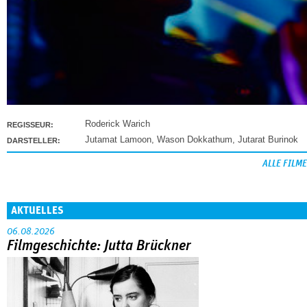
Roderick Warich
REGISSEUR:
Jutamat Lamoon
,
Wason Dokkathum
,
Jutarat Burinok
DARSTELLER:
ALLE FILME
AKTUELLES
06.08.2026
Filmgeschichte: Jutta Brückner