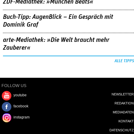
ZDF-Mediathek: »München Beats«
Buch-Tipp: AugenBlick – Ein Gespräch mit
Dominik Graf
arte-Mediathek: »Die Welt braucht mehr
Zauberer«
ALLE TIPPS
FOLLOW US
NEWSLETTER
youtube
REDAKTION
facebook
MEDIADATEN
instagram
KONTAKT
DATENSCHUTZ