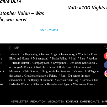
Jahre DEFA
VoD: »100 Nights 
istopher Nolan – Was
bt, was nervt
ALLE THEMEN
FILME
F
Julieta
The Happening
German Angst
Gainsbourg
Winnie the Pooh:
re
Blood and Honey
Märzengrund
Berlin Falling
Soul
Pieta
Anduni
in
– Fremde Heimat
Company Men
Overgames
Der kleine Rabe Socke 2
– Das große Rennen
No Other Choice
Beale Street
Ein Sack voll
e
Murmeln
Clair Obscur
Ein griechischer Sommer
Vacation
40 Tage in
der Wüste
Grießnockerlaffäre
Felony
Run – Du kannst ihr nicht
entkommen
The Beauty of Ballroom
Zwei an einem Tag
Barbara
Die
ana
Farbe des Windes
Alles gut
Bezaubernde Lügen
Walchensee Forever
NEWSLETTER
REDAKTION
MEDIADATEN
KONTAKT
DATENSCHUTZ
IMP