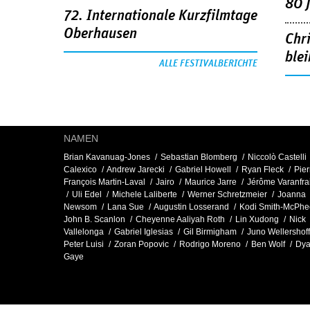
80 
72. Internationale Kurzfilmtage
Oberhausen
Chr
blei
ALLE FESTIVALBERICHTE
NAMEN
Brian Kavanuag-Jones
Sebastian Blomberg
Niccolò Castelli
Calexico
Andrew Jarecki
Gabriel Howell
Ryan Fleck
Pier
François Martin-Laval
Jairo
Maurice Jarre
Jérôme Va­ranfra
Uli Edel
Michele Laliberte
Werner Schretzmeier
Joanna
Newsom
Lana Sue
Augustin Losserand
Kodi Smith-McPhe
John B. Scanlon
Cheyenne Aaliyah Roth
Lin Xudong
Nick
Vallelonga
Gabriel Iglesias
Gil Birmigham
Juno Wellershoff
Peter Luisi
Zoran Popovic
Rodrigo Moreno
Ben Wolf
Dy
Gaye