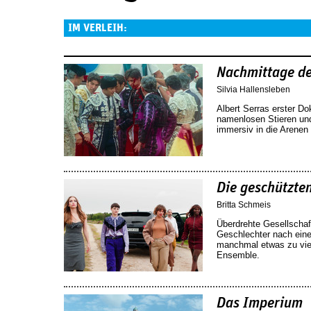
IM VERLEIH:
Seiten
Nachmittage de
Silvia Hallensleben
Albert Serras erster Do
namenlosen Stieren un
immersiv in die Arenen
Die geschützte
Britta Schmeis
Überdrehte Gesellschaf
Geschlechter nach ein
manchmal etwas zu viel
Ensemble.
Das Imperium