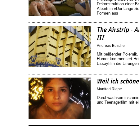
Dekonstruktion einer Be
Alberti in »Der lange 
Formen aus
The Airstrip - 
III
Andreas Busche
Mit beißender Polemik,
Humor kommentiert Hei
Essayfilm die Errungen
Weil ich schöne
Manfred Riepe
Durchwachsen inszeni
und Teenagerfilm mit 
Seiten