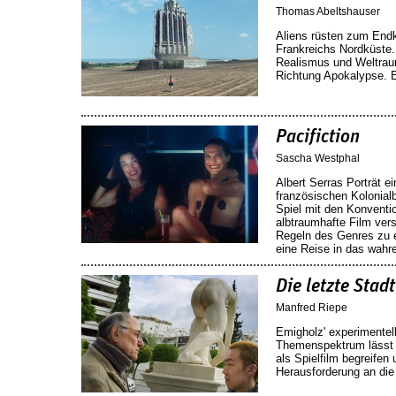
Thomas Abeltshauser
Aliens rüsten zum Endk
Frankreichs Nordküste.
Realismus und Weltraum
Richtung Apokalypse. E
Pacifiction
Sascha Westphal
Albert Serras Porträt e
französischen Kolonialb
Spiel mit den Konventio
albtraumhafte Film vers
Regeln des Genres zu e
eine Reise in das wahre
Die letzte Stadt
Manfred Riepe
Emigholz' experimentell
Themenspektrum lässt 
als Spielfilm begreifen 
Herausforderung an die