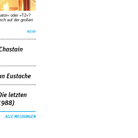
nator« oder »T2«?
eich auf der großen
MEHR
 Chastain
an Eustache
ie letzten
1988)
ALLE MELDUNGEN