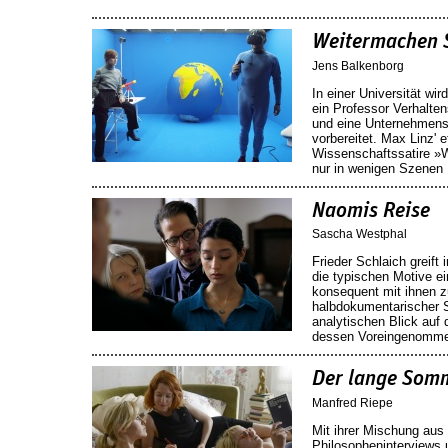
Weitermachen 
Jens Balkenborg
In einer Universität w
ein Professor Verhalte
und eine Unternehmensb
vorbereitet. Max Linz'
Wissenschaftssatire »
nur in wenigen Szenen
Naomis Reise
Sascha Westphal
Frieder Schlaich greif
die typischen Motive e
konsequent mit ihnen z
halbdokumentarischer S
analytischen Blick auf
dessen Voreingenommen
Der lange Somm
Manfred Riepe
Mit ihrer Mischung au
Philosopheninterviews u