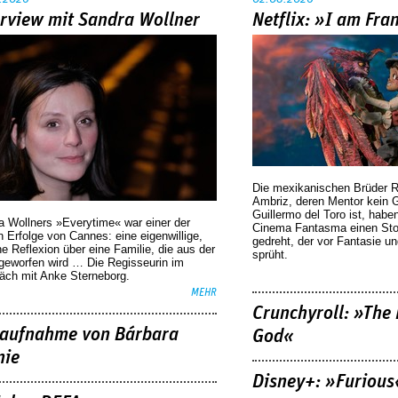
erview mit Sandra Wollner
Netflix: »I am Fra
Die mexikanischen Brüder R
Ambriz, deren Mentor kein G
Guillermo del Toro ist, habe
a Wollners »Everytime« war einer der
Cinema Fantasma einen Sto
 Erfolge von Cannes: eine eigenwillige,
gedreht, der vor Fantasie un
he Reflexion über eine ­Familie, die aus der
sprüht.
geworfen wird … Die Regisseurin im
äch mit Anke Sterneborg.
MEHR
Crunchyroll: »The 
aufnahme von Bárbara
God«
nie
Disney+: »Furious