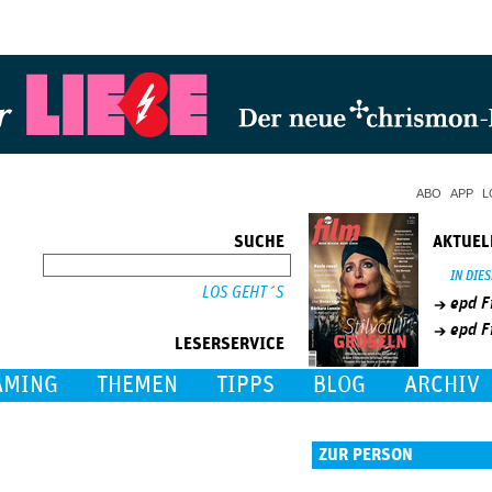
Jump to Navigation
ABO
APP
L
SUCHE
AKTUEL
SUCHE
IN DIE
epd F
epd F
LESERSERVICE
AMING
THEMEN
TIPPS
BLOG
ARCHIV
ZUR PERSON