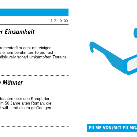
n
l
1
2
äc
et
r Einsamkeit
hs
zt
te
e
kumentarfilm geht mit einigen
Se
Se
d einem berühmten Torero fast
it
it
 diskursiv scharf umkämpften Terrains.
e
e
›
»
n Männer
tssatire über den Kampf der
em 50 Jahre alten Roman, die
 will – mit einem großartigen
FILME VON/MIT FILMG
Seiten