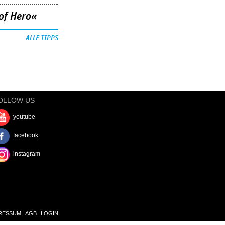
of Hero«
ALLE TIPPS
OLLOW US
youtube
facebook
instagram
RESSUM
AGB
LOGIN