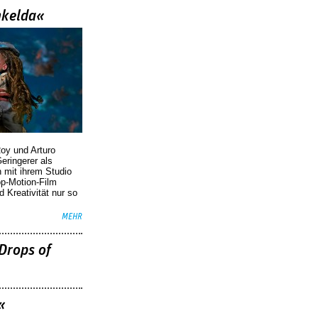
nkelda«
oy und Arturo
eringerer als
n mit ihrem Studio
p-Motion-Film
d Kreativität nur so
MEHR
Drops of
«