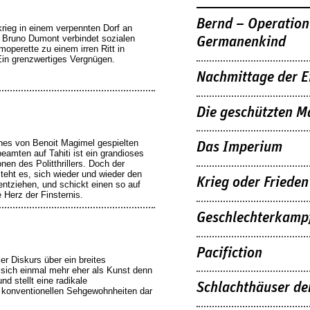
Bernd – Operation
rieg in einem verpennten Dorf an
 Bruno Dumont verbindet sozialen
Germanenkind
operette zu einem irren Ritt in
in grenzwertiges Vergnügen.
Nachmittage der E
Die geschützten M
ines von Benoit Magimel gespielten
Das Imperium
eamten auf Tahiti ist ein grandioses
nen des Politthrillers. Doch der
teht es, sich wieder und wieder den
Krieg oder Frieden
ntziehen, und schickt einen so auf
 Herz der Finsternis.
Geschlechterkamp
Pacifiction
er Diskurs über ein breites
sich einmal mehr eher als Kunst denn
und stellt eine radikale
Schlachthäuser d
 konventionellen Sehgewohnheiten dar