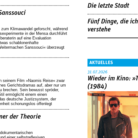
Die letzte Stadt
Sanssouci
Fünf Dinge, die ich
verstehe
ird zum Klimawandel geforscht, während
nsexperimente in der Mensa durchführt
eraterin auf eine Evaluation
Seiten
 etwas schablonenhafte
Weitermachen Sanssouci« überzeugt
AKTUELLES
31.07.2026
Wieder im Kino: »
t in seinem Film »Naomis Reise« zwar
ines Gerichtsdramas auf, aber nur um
(1984)
u brechen. Sein bewusst spröder,
til ermöglicht einem einen
 das deutsche Justizsystem, der
heit schonungslos offenlegt
er der Theorie
s dokumentarischen
nd einer selbstreflexiven