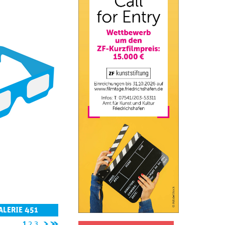
ALERIE 451
n
l
1
2
3