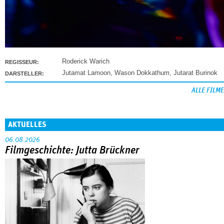
Roderick Warich
REGISSEUR:
Jutamat Lamoon
,
Wason Dokkathum
,
Jutarat Burinok
DARSTELLER:
ALLE FILME
AKTUELLES
06.08.2026
Filmgeschichte: Jutta Brückner