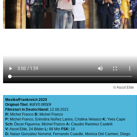
© Ascot Elite
Mexiko
Frankreich
2020
Original-Titel:
NUEVO ORDEN
Filmstart in Deutschland:
12.08.2021
R:
Michel Franco
B:
Michel Franco
P:
Michel Franco
,
Eréndira Núñez Larios
,
Cristina Velasco
K:
Yves Cape
Sch:
Óscar Figueroa
,
Michel Franco
A:
Claudio Ramirez Castelli
V:
Ascot Elite
,
24 Bilder
L:
88 Min
FSK:
16
D:
Naian González Norvind
,
Fernando Cuautle
,
Monica Del Carmen
,
Diego