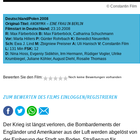
© Constantin Film
Deutschland
Polen
2008
Original-Titel:
ANONYMA – EINE FRAU IN BERLIN
Filmstart in Deutschland:
23.10.2008
R:
Max Färberböck
B:
Max Färberböck
,
Catharina Schuchmann
Vor:
Marta Hillers
P:
Günter Rohrbach
K:
Benedict Neuenfels
Sch:
Ewa J. Lind
M:
Zbigniew Preisner
A:
Uli Hanisch
V:
Constantin Film
L:
131 Min
FSK:
12
D:
Nina Hoss
,
Evgeniy Sidikhin
,
Irm Hermann
,
Rüdiger Vogler
,
Ulrike
Krumbiegel
,
Juliane Köhler
,
August Diehl
,
Rosalie Thomass
Bewerten Sie den Film:
Noch keine Bewertungen vorhanden
ZUM BEWERTEN DES FILMS EINLOGGEN/REGISTRIEREN
Der Krieg ist längst verloren, die Bombardements der
Engländer und Amerikaner aus der Luft werden abgelöst von
der Eroberung der Stadt am Boden. Straßenzug für