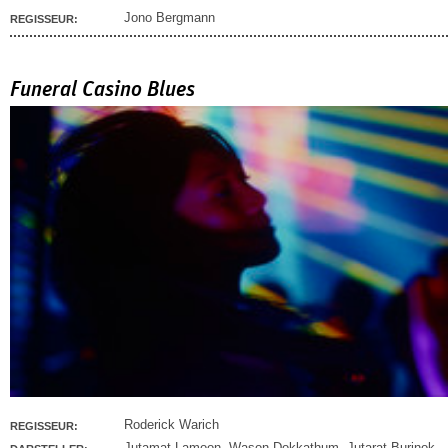
Jono Bergmann
REGISSEUR:
Funeral Casino Blues
Roderick Warich
REGISSEUR:
Jutamat Lamoon
,
Wason Dokkathum
,
Jutarat Burinok