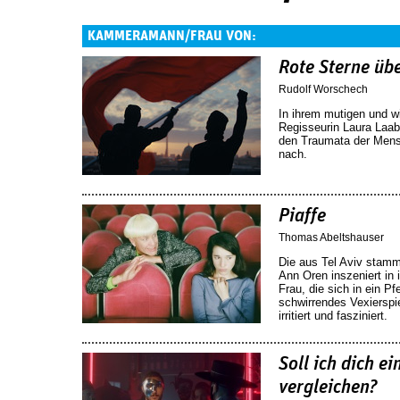
KAMMERAMANN/FRAU VON:
Rote Sterne üb
Rudolf Worschech
In ihrem mutigen und wi
Regisseurin Laura Laa
den Traumata der Mens
nach.
Piaffe
Thomas Abeltshauser
Die aus Tel Aviv stamm
Ann Oren inszeniert in 
Frau, die sich in ein P
schwirrendes Vexiersp
irritiert und fasziniert.
Soll ich dich 
vergleichen?