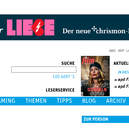
Jump to Navigation
ABO
APP
L
SUCHE
AKTUEL
SUCHE
IN DIE
epd F
epd F
LESERSERVICE
AMING
THEMEN
TIPPS
BLOG
ARCHIV
ZUR PERSON