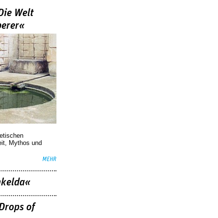
Die Welt
berer«
oetischen
eit, Mythos und
MEHR
nkelda«
Drops of