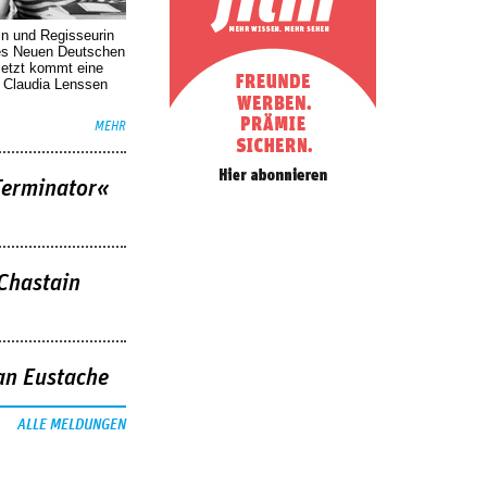
in und Regisseurin
des Neuen Deutschen
Jetzt kommt eine
. Claudia Lenssen
MEHR
Terminator«
 Chastain
an Eustache
ALLE MELDUNGEN