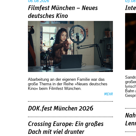
06.08.2026
03.08
Filmfest München – Neues
Int
deutsches Kino
Sandr
Abarbeitung an der eigenen Familie war das
großen
große Thema in der Reihe »Neues deutsches
lyrisc
Kino« beim Filmfest München.
Bahn 
MEHR
Gespr
DOK.fest München 2026
Nah
Len
Crossing Europe: Ein großes
Dach mit viel drunter