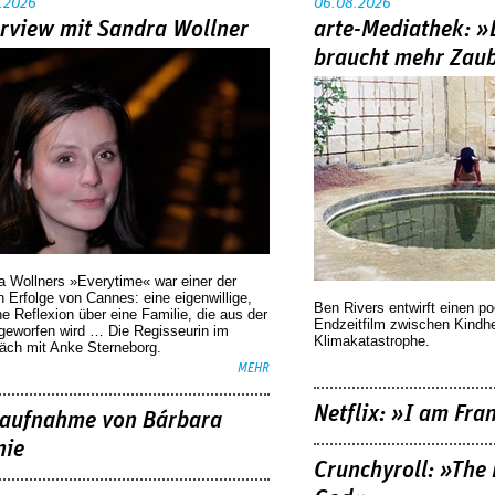
.2026
06.08.2026
erview mit Sandra Wollner
arte-Mediathek: »
braucht mehr Zau
a Wollners »Everytime« war einer der
 Erfolge von Cannes: eine eigenwillige,
Ben Rivers entwirft einen p
he Reflexion über eine ­Familie, die aus der
Endzeitfilm zwischen Kindh
geworfen wird … Die Regisseurin im
Klimakatastrophe.
äch mit Anke Sterneborg.
MEHR
Netflix: »I am Fra
aufnahme von Bárbara
nie
Crunchyroll: »The 