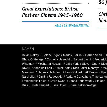
80 
Great Expectations: British
Chr
Postwar Cinema 1945–1960
blei
ALLE FESTIVALBERICHTE
NAMEN
Devin Ratray
Solène Rigot
Maddie Baillio
Darren Shan
Ghost Of Helags
Cornelia Uetrecht
Salomé Jashi
Frederick
Wiseman
Mosharraf Hossain
Jake York
Steven Ogg
Nico
Rivelli
Anna de Paoli
Oliver Platt
Nick Baker-Monteys
Ma
Maranow
Hannes Hellmann
Lewis Gilbert
Ali Brown
Ilya
Naishuller
Dmitriy Rudovskiy
Adriano Carvalho
Timo Lang
Emmanuelle Felce
Kevin Kwan
Joona Louhivouri
Stefano
Rulli
Niels Laupert
Lisa Hofer
Clara Isaksson-Vogel