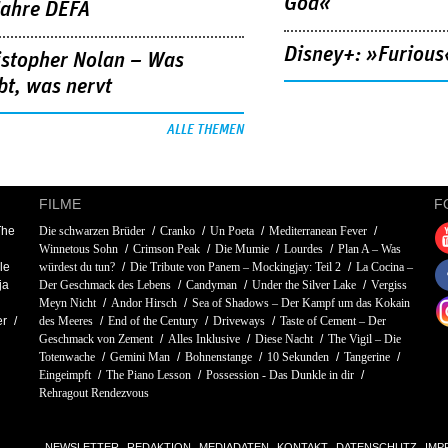
God«
Jahre DEFA
Disney+: »Furious
istopher Nolan – Was
bt, was nervt
ALLE THEMEN
FILME
F
The
Die schwarzen Brüder
Cranko
Un Poeta
Mediterranean Fever
Winnetous Sohn
Crimson Peak
Die Mumie
Lourdes
Plan A – Was
le
würdest du tun?
Die Tribute von Panem – Mockingjay: Teil 2
La Cocina –
ja
Der Geschmack des Lebens
Candyman
Under the Silver Lake
Vergiss
Meyn Nicht
Andor Hirsch
Sea of Shadows – Der Kampf um das Kokain
er
des Meeres
End of the Century
Driveways
Taste of Cement – Der
Geschmack von Zement
Alles Inklusive
Diese Nacht
The Vigil – Die
Totenwache
Gemini Man
Bohnenstange
10 Sekunden
Tangerine
Eingeimpft
The Piano Lesson
Possession - Das Dunkle in dir
Rehragout Rendezvous
NEWSLETTER
REDAKTION
MEDIADATEN
KONTAKT
DATENSCHUTZ
IMP