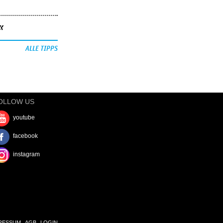
«
ALLE TIPPS
OLLOW US
youtube
facebook
instagram
RESSUM
AGB
LOGIN