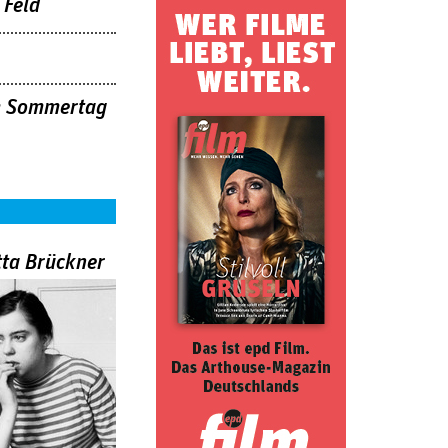
 Feld
em Sommertag
tta Brückner