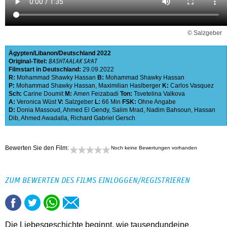
© Salzgeber
Ägypten
Libanon
Deutschland
2022
Original-Titel:
BASHTAALAK SA'AT
Filmstart in Deutschland:
29.09.2022
R:
Mohammad Shawky Hassan
B:
Mohammad Shawky Hassan
P:
Mohammad Shawky Hassan
,
Maximilian Haslberger
K:
Carlos Vasquez
Sch:
Carine Doumit
M:
Amen Feizabadi
Ton:
Tsvetelina Valkova
A:
Veronica Wüst
V:
Salzgeber
L:
66 Min
FSK:
Ohne Angabe
D:
Donia Massoud
,
Ahmed El Gendy
,
Salim Mrad
,
Nadim Bahsoun
,
Hassan
Dib
,
Ahmed Awadalla
,
Richard Gabriel Gersch
Bewerten Sie den Film:
Noch keine Bewertungen vorhanden
ZUM BEWERTEN DES FILMS EINLOGGEN/REGISTRIEREN
Die Liebesgeschichte beginnt, wie tausendundeine