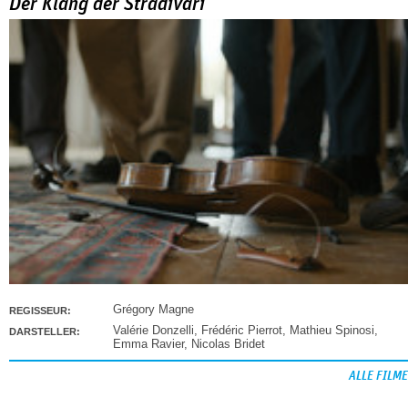
Der Klang der Stradivari
Grégory Magne
REGISSEUR:
Valérie Donzelli
,
Frédéric Pierrot
,
Mathieu Spinosi
,
DARSTELLER:
Emma Ravier
,
Nicolas Bridet
ALLE FILME