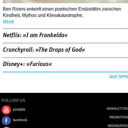
Ben Rivers entwirft einen poetischen Endzeitfilm zwischen
Kindheit, Mythos und Klimakatastrophe.
MEHR
Netflix: »I am Frankelda«
Crunchyroll: »The Drops of God«
Disney+: »Furious«
ALLE TIPPS
FOLLOW US
NEWSLETTER
youtube
REDAKTION
facebook
MEDIADATEN