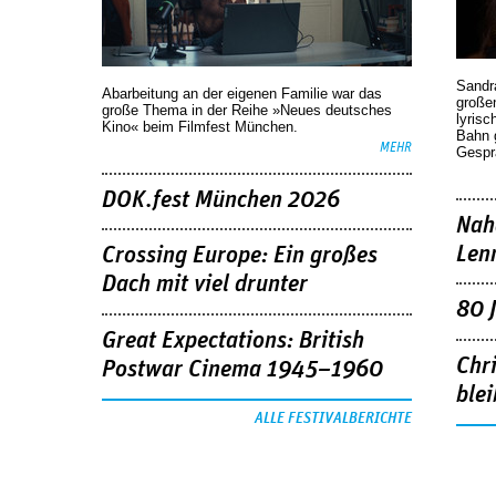
Sandr
Abarbeitung an der eigenen Familie war das
großen
große Thema in der Reihe »Neues deutsches
lyrisc
Kino« beim Filmfest München.
Bahn 
MEHR
Gespr
DOK.fest München 2026
Nah
Len
Crossing Europe: Ein großes
Dach mit viel drunter
80 
Great Expectations: British
Chr
Postwar Cinema 1945–1960
blei
ALLE FESTIVALBERICHTE