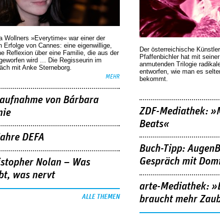
a Wollners »Everytime« war einer der
 Erfolge von Cannes: eine eigenwillige,
Der österreichische Künstler
he Reflexion über eine ­Familie, die aus der
Pfaffenbichler hat mit seine
geworfen wird … Die Regisseurin im
anmutenden Trilogie radikal
äch mit Anke Sterneborg.
entworfen, wie man es selt
MEHR
bekommt.
aufnahme von Bárbara
ZDF-Mediathek: 
nie
Beats«
Jahre DEFA
Buch-Tipp: AugenB
Gespräch mit Domi
istopher Nolan – Was
bt, was nervt
arte-Mediathek: »
ALLE THEMEN
braucht mehr Zau