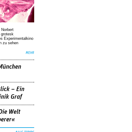
 Norbert
r grotesk
es Experimentalkino
en zu sehen
MEHR
»München
lick – Ein
nik Graf
Die Welt
berer«