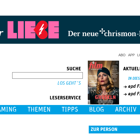
Jump to Navigation
ABO
APP
L
SUCHE
AKTUEL
SUCHE
IN DIE
epd F
epd F
LESERSERVICE
AMING
THEMEN
TIPPS
BLOG
ARCHIV
ZUR PERSON