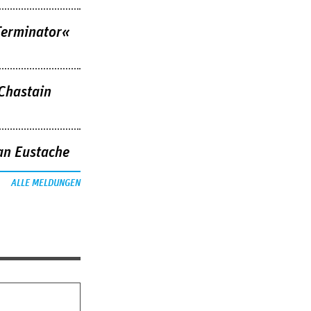
Terminator«
 Chastain
an Eustache
ALLE MELDUNGEN